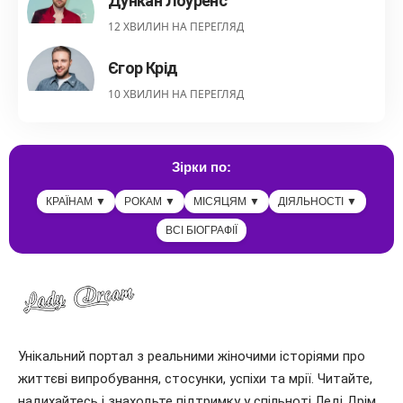
Дункан Лоуренс
12 ХВИЛИН НА ПЕРЕГЛЯД
Єгор Крід
10 ХВИЛИН НА ПЕРЕГЛЯД
Зірки по:
КРАЇНАМ ▼
РОКАМ ▼
МІСЯЦЯМ ▼
ДІЯЛЬНОСТІ ▼
ВСІ БІОГРАФІЇ
Унікальний портал з реальними жіночими історіями про
життєві випробування, стосунки, успіхи та мрії. Читайте,
надихайтесь і знаходьте підтримку у спільноті Леді Дрім.