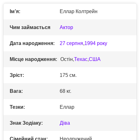
Ім’я:
Еллар Колтрейн
Чим займається
Актор
Дата народження:
27 серпня
,
1994 року
Місце народження:
Остін,
Техас
,
США
Зріст:
175 см.
Вага:
68 кг.
Тезки:
Еллар
Знак Зодіаку:
Діва
Сімейний стан:
Неодружений