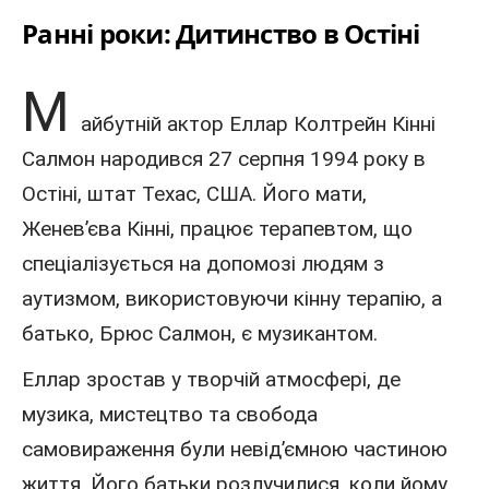
Ранні роки: Дитинство в Остіні
М
айбутній
актор
Еллар Колтрейн Кінні
Салмон
народився 27 серпня
1994 року
в
Остіні, штат
Техас
,
США
.
Його мати,
Женев’єва Кінні
, працює терапевтом, що
спеціалізується на допомозі людям з
аутизмом, використовуючи кінну терапію, а
батько, Брюс Салмон, є музикантом.
Еллар зростав у творчій атмосфері, де
музика, мистецтво та свобода
самовираження були невід’ємною частиною
життя. Його батьки розлучилися, коли йому