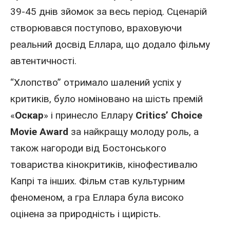
39-45 днів зйомок за весь період. Сценарій
створювався поступово, враховуючи
реальний досвід Еллара, що додало фільму
автентичності.
“Хлопство” отримало шалений успіх у
критиків, було номіновано на шість премій
«
Оскар
» і принесло Еллару
Critics’ Choice
Movie Award
за найкращу молоду роль, а
також нагороди від Бостонського
товариства кінокритиків, кінофестивалю
Капрі та інших. Фільм став культурним
феноменом, а гра Еллара була високо
оцінена за природність і щирість.