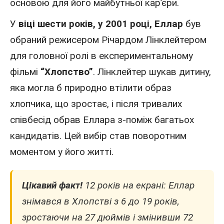
основою для його майбутньої кар’єри.
У
віці шести років, у 2001 році, Еллар
був
обраний режисером Річардом Лінклейтером
для головної ролі в експериментальному
фільмі
“Хлопство”
. Лінклейтер шукав дитину,
яка могла б природно втілити образ
хлопчика, що зростає, і після тривалих
співбесід обрав Еллара з-поміж багатьох
кандидатів. Цей вибір став поворотним
моментом у його житті.
Цікавий факт!
12 років на екрані: Еллар
знімався в Хлопстві з 6 до 19 років,
зростаючи на 27 дюймів і змінивши 72