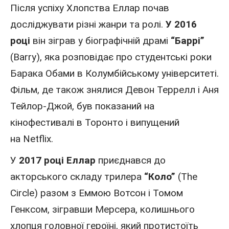
Після успіху Хлопства Еллар почав
досліджувати різні жанри та ролі.
У 2016
році
він зіграв у біографічній драмі
“Баррі”
(Barry), яка розповідає про студентські роки
Барака Обами в Колумбійському університеті.
Фільм, де також знялися Девон Террелл і
Аня
Тейлор-Джой
, був показаний на
кінофестивалі в Торонто і випущений
на
Netflix
.
У
2017 році Еллар
приєднався до
акторського складу трилера
“Коло”
(The
Circle) разом з
Еммою Вотсон
і Томом
Генксом, зігравши Мерсера, колишнього
хлопця головної героїні, який протистоїть