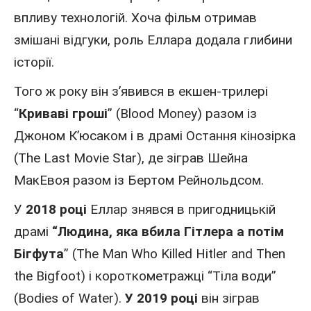
впливу технологій. Хоча фільм отримав
змішані відгуки, роль Еллара додала глибини
історії.
Того ж року він з’явився в екшен-трилері
“
Криваві гроші
” (Blood Money) разом із
Джоном К’юсаком і в драмі Остання кінозірка
(The Last Movie Star), де зіграв Шейна
МакЕвоя разом із Бертом Рейнольдсом.
У
2018 році
Еллар знявся в пригодницькій
драмі
“Людина, яка вбила Гітлера а потім
Бігфута
” (The Man Who Killed Hitler and Then
the Bigfoot) і короткометражці “Тіла води”
(Bodies of Water).
У 2019 році
він зіграв