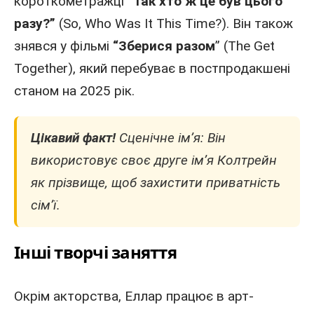
короткометражці
“Так хто ж це був цього
разу?”
(So, Who Was It This Time?). Він також
знявся у фільмі
“Зберися разом
” (The Get
Together), який перебуває в постпродакшені
станом на 2025 рік.
Цікавий факт!
Сценічне ім’я: Він
використовує своє друге ім’я Колтрейн
як прізвище, щоб захистити приватність
сім’ї.
Інші творчі заняття
Окрім акторства, Еллар працює в арт-