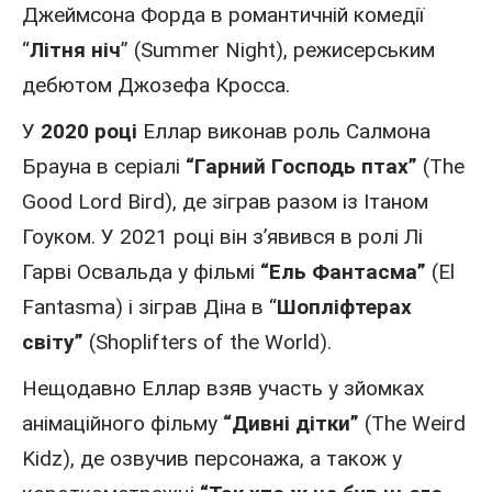
Джеймсона Форда в романтичній комедії
“
Літня ніч
” (Summer Night), режисерським
дебютом Джозефа Кросса.
У
2020 році
Еллар виконав роль Салмона
Брауна в серіалі
“Гарний Господь птах”
(The
Good Lord Bird), де зіграв разом із Ітаном
Гоуком. У 2021 році він з’явився в ролі Лі
Гарві Освальда у фільмі
“Ель Фантасма”
(El
Fantasma) і зіграв Діна в “
Шопліфтерах
світу”
(Shoplifters of the World).
Нещодавно Еллар взяв участь у зйомках
анімаційного фільму
“Дивні дітки”
(The Weird
Kidz), де озвучив персонажа, а також у