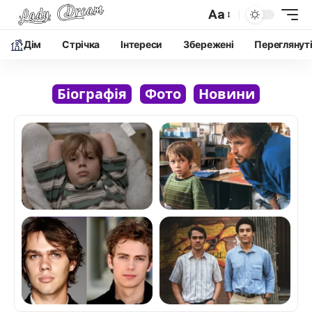
Aa
Дім
Cтрічка
Інтереси
Збережені
Переглянут
Біографія
Фото
Новини