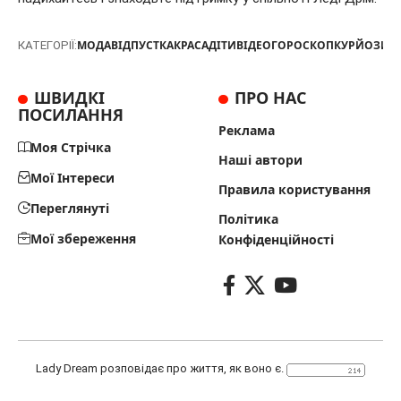
МОДА
ВІДПУСТКА
КРАСА
ДІТИ
ВІДЕО
ГОРОСКОП
КУРЙОЗИ
Т
КАТЕГОРІЇ:
ШВИДКІ
ПРО НАС
ПОСИЛАННЯ
Реклама
Моя Стрічка
Наші автори
Мої Інтереси
Правила користування
Переглянуті
Політика
Мої збереження
Конфіденційності
Lady Dream розповідає про життя, як воно є.