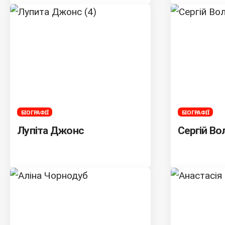
БІОГРАФІЇ
БІОГРАФІЇ
Лупіта Джонс
Сергій В