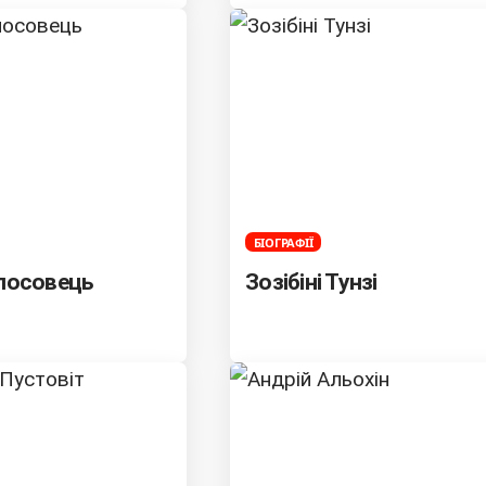
БІОГРАФІЇ
олосовець
Зозібіні Тунзі