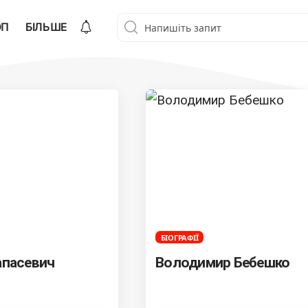
ОП
БІЛЬШЕ
БІОГРАФІЇ
апасевич
Володимир Бебешко