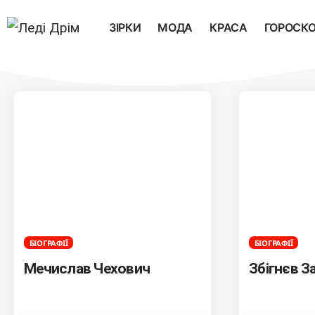
ЗІРКИ
МОДА
КРАСА
ГОРОСК
БІОГРАФІЇ
БІОГРАФІЇ
Мечислав Чехович
Збігнєв З