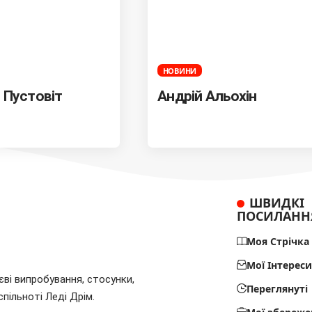
НОВИНИ
 Пустовіт
Андрій Альохін
ШВИДКІ
ПОСИЛАНН
Моя Стрічка
Мої Інтереси
єві випробування, стосунки,
Переглянуті
спільноті Леді Дрім.