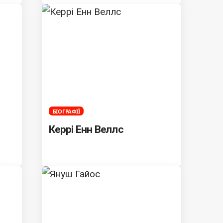
БІОГРАФІЇ
Керрі Енн Веллс