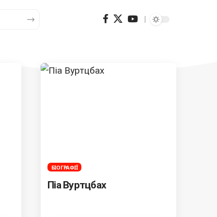
БІОГРАФІЇ
Піа Вуртцбах