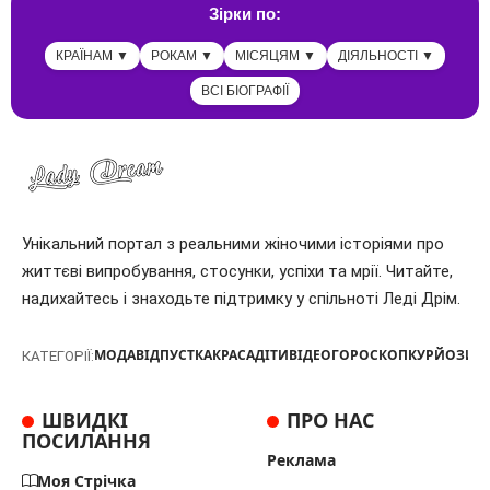
Зірки по:
КРАЇНАМ ▼
РОКАМ ▼
МІСЯЦЯМ ▼
ДІЯЛЬНОСТІ ▼
ВСІ БІОГРАФІЇ
Унікальний портал з реальними жіночими історіями про
життєві випробування, стосунки, успіхи та мрії. Читайте,
надихайтесь і знаходьте підтримку у спільноті Леді Дрім.
МОДА
ВІДПУСТКА
КРАСА
ДІТИ
ВІДЕО
ГОРОСКОП
КУРЙОЗИ
Т
КАТЕГОРІЇ:
ШВИДКІ
ПРО НАС
ПОСИЛАННЯ
Реклама
Моя Стрічка