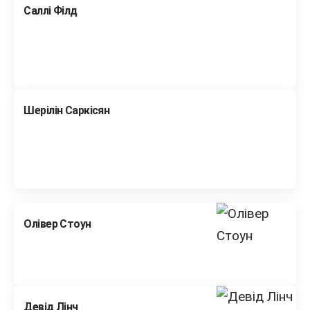
Саллі Філд
Шерілін Саркісян
Олівер Стоун
Девід Лінч