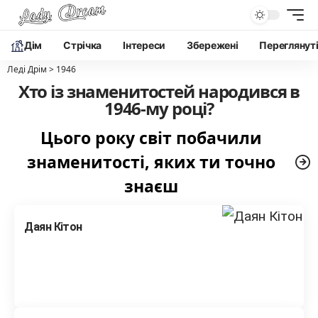
Дім
Cтрічка
Інтереси
Збережені
Переглянут
Леді Дрім
>
1946
Хто із знаменитостей народився в
1946-му році?
Цього року світ побачили
знаменитості, яких ти точно
знаєш
Даян Кітон