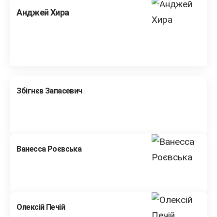
Анджей Хира
Збігнєв Запасевич
Ванесса Роєвська
Олексій Печій