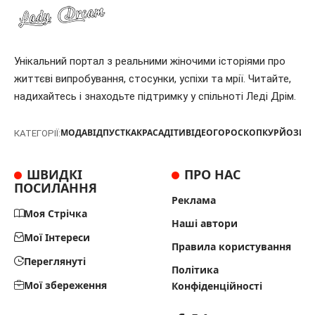
Унікальний портал з реальними жіночими історіями про
життєві випробування, стосунки, успіхи та мрії. Читайте,
надихайтесь і знаходьте підтримку у спільноті Леді Дрім.
МОДА
ВІДПУСТКА
КРАСА
ДІТИ
ВІДЕО
ГОРОСКОП
КУРЙОЗИ
Т
КАТЕГОРІЇ:
ШВИДКІ
ПРО НАС
ПОСИЛАННЯ
Реклама
Моя Стрічка
Наші автори
Мої Інтереси
Правила користування
Переглянуті
Політика
Мої збереження
Конфіденційності