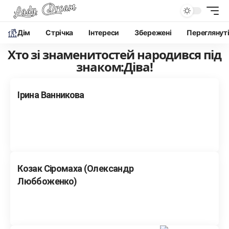
Дім
Cтрічка
Інтереси
Збережені
Переглянут
Хто зі знаменитостей народився під
знаком:Діва!
Ірина Ванникова
Козак Сіромаха (Олександр
Люббоженко)