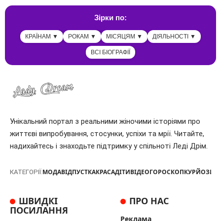
Зірки по:
КРАЇНАМ ▼
РОКАМ ▼
МІСЯЦЯМ ▼
ДІЯЛЬНОСТІ ▼
ВСІ БІОГРАФІЇ
Унікальний портал з реальними жіночими історіями про
життєві випробування, стосунки, успіхи та мрії. Читайте,
надихайтесь і знаходьте підтримку у спільноті Леді Дрім.
МОДА
ВІДПУСТКА
КРАСА
ДІТИ
ВІДЕО
ГОРОСКОП
КУРЙОЗИ
Т
КАТЕГОРІЇ:
ШВИДКІ
ПРО НАС
ПОСИЛАННЯ
Реклама