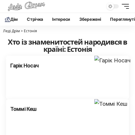
Дім
Cтрічка
Інтереси
Збережені
Переглянут
Леді Дрім
>
Естонія
Хто із знаменитостей народився в
країні: Естонія
Гарік Носач
Томмі Кеш