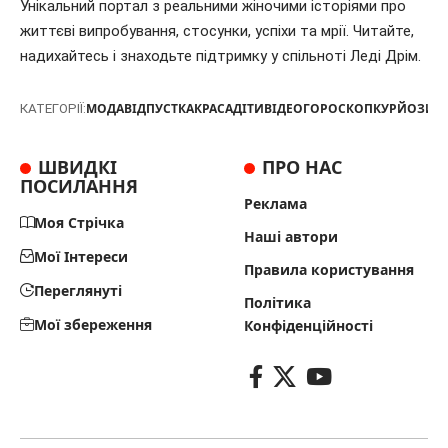
Унікальний портал з реальними жіночими історіями про
життєві випробування, стосунки, успіхи та мрії. Читайте,
надихайтесь і знаходьте підтримку у спільноті Леді Дрім.
МОДА
ВІДПУСТКА
КРАСА
ДІТИ
ВІДЕО
ГОРОСКОП
КУРЙОЗИ
Т
КАТЕГОРІЇ:
ШВИДКІ
ПРО НАС
ПОСИЛАННЯ
Реклама
Моя Стрічка
Наші автори
Мої Інтереси
Правила користування
Переглянуті
Політика
Мої збереження
Конфіденційності