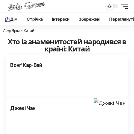
Дім
Cтрічка
Інтереси
Збережені
Переглянут
Леді Дрім
>
Китай
Хто із знаменитостей народився в
країні: Китай
Вонґ Кар-Вай
Джекі Чан