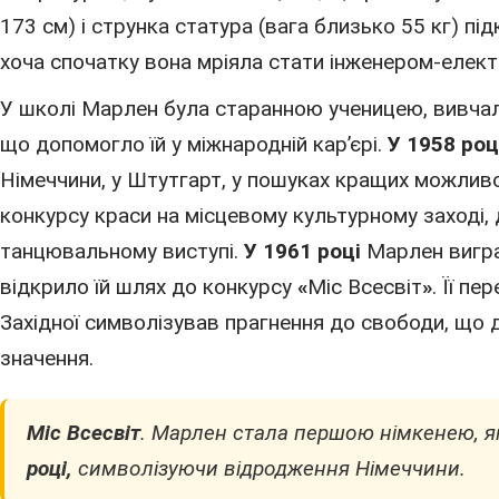
173 см) і струнка статура (вага близько 55 кг) пі
хоча спочатку вона мріяла стати інженером-елект
У школі Марлен була старанною ученицею, вивчал
що допомогло їй у міжнародній кар’єрі.
У 1958 роц
Німеччини, у Штутгарт, у пошуках кращих можливос
конкурсу краси на місцевому культурному заході, 
танцювальному виступі.
У 1961 році
Марлен вигр
відкрило їй шлях до конкурсу
«
Міс Всесвіт
»
. Її пе
Західної символізував прагнення до свободи, що д
значення.
Міс Всесвіт
. Марлен стала першою німкенею, 
році,
символізуючи відродження Німеччини.