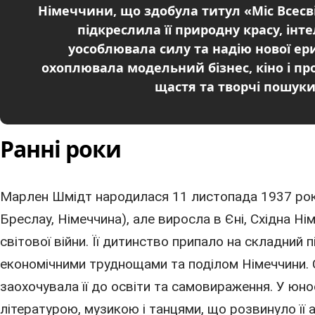
Німеччини, що здобула титул «Міс Всесві
підкреслила її природну красу, ін
уособлювала силу та надію нової ери
охоплювала модельний бізнес, кіно і пр
щастя та творчі пошуки,
Ранні роки
Марлен Шмідт
народилася
11 листопада
1937 ро
Бреслау,
Німеччина
), але виросла в Єні, Східна Ні
світової війни. Її дитинство припало на складний 
економічними труднощами та поділом Німеччини. 
заохочувала її до освіти та самовираження. У юн
літературою, музикою і танцями, що розвинуло її а