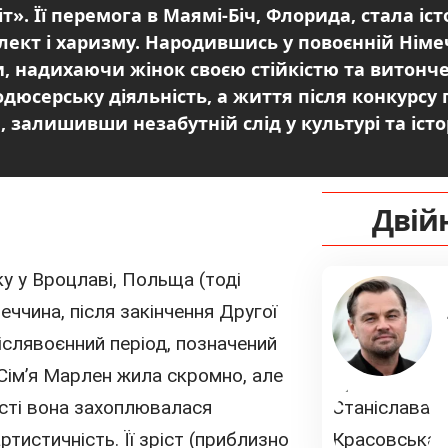
т». Її перемога в Маямі-Біч, Флорида, стала і
телект і харизму. Народившись у повоєнній Нім
, надихаючи жінок своєю стійкістю та витончені
одюсерську діяльність, а життя після конкурсу
 залишивши незабутній слід у культурі та істор
Двій
ку
у Вроцлаві,
Польща
(тоді
меччина, після закінчення Другої
післявоєнний період, позначений
Сім’я Марлен жила скромно, але
ості вона захоплювалася
ртистичність. Її зріст (приблизно