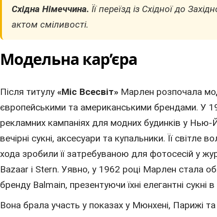
Східна Німеччина.
Її переїзд із Східної до Захі
актом сміливості.
Модельна кар’єра
Після титулу
«Міс Всесвіт»
Марлен розпочала мод
європейськими та американськими брендами. У 1
рекламних кампаніях для модних будинків
у Нью-
вечірні сукні, аксесуари та купальники. Її світле в
хода зробили її затребуваною для фотосесій у жур
Bazaar і Stern. Уявно,
у 1962 році
Марлен стала об
бренду Balmain, презентуючи їхні елегантні сукні
в
Вона брала участь у показах у Мюнхені, Парижі т