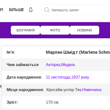
ОП
БІЛЬШЕ
БІОГРАФІЯ
ФОТО
НОВИНИ
Марлен Шмідт (Marlene Schmi
Ім’я:
Чим займається
Акторка
,
Модель
Дата народження:
11 листопада
,
1937 року
Місце народження:
Кірхгайм-унтер-Тек,
Німеччина
Зріст:
170 см.