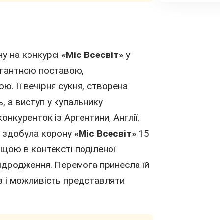
у на конкурсі
«Міс Всесвіт»
у
егантною поставою,
. Її вечірня сукня, створена
ь, а виступ у купальнику
онкуренток із Аргентини, Англії,
а здобула корону
«Міс Всесвіт»
15
щою в контексті поділеної
відродження. Перемога принесла їй
з і можливість представляти