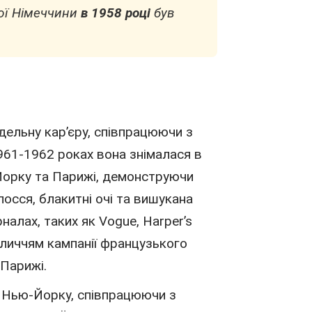
дної Німеччини
в 1958 році
був
ельну кар’єру, співпрацюючи з
961-
1962
роках вона знімалася в
Йорку
та Парижі, демонструючи
олосся, блакитні очі та вишукана
налах, таких як Vogue, Harper’s
личчям кампанії французького
 Парижі
.
а Нью-Йорку, співпрацюючи з