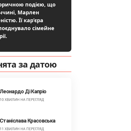
сторичною подією, що
еччині, Марлен
стю. Її кар’єра
 поєднувало сімейне
ії.
нята за датою
Леонардо Ді Капріо
10 ХВИЛИН НА ПЕРЕГЛЯД
Станіслава Красовська
11 ХВИЛИН НА ПЕРЕГЛЯД