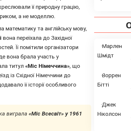
дкреслювали її природну грацію,
риком, а не моделлю.
О
а математику та англійську мову,
і
вона переїхала до Західної
тей. Її помітили організатори
де вона брала участь у
ала титул
«Міс Німеччина»
, що
реїзд із Східної Німеччини до
одавало її історії особливого
яка виграла
«Міс Всесвіт»
у
1961