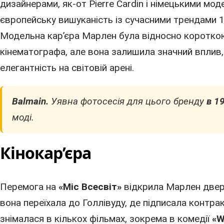
дизайнерами, як-от Pierre Cardin і німецькими мод
європейську вишуканість із сучасними трендами
Модельна кар’єра Марлен була відносно короткою 
кінематографа, але вона залишила значний вплив
елегантність на світовій арені.
Balmain.
Уявна фотосесія для цього бренду
в 1
моді.
Кінокар’єра
Перемога на
«Міс Всесвіт»
відкрила Марлен двер
вона переїхала до Голлівуду, де підписала контракт
знімалася в кількох фільмах, зокрема в комедії
«W