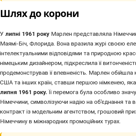
Шлях до корони
У
липні 1961 року
Марлен представляла Німеччин
Маямі-Біч,
Флорида
. Вона вразила журі своєю ел
інтелектуальними відповідями та природною красою
німецьким
дизайнером
, підкреслила її витонченіст
продемонстрував її впевненість. Марлен обійшла к
США
та інших країн, ставши першою німкенею, як
липня 1961 року.
Її перемога була особливо значу
Німеччини, символізуючи надію на об’єднання та 
контракт із модельним агентством, грошовий при
Німеччину в міжнародних промоційних турах.