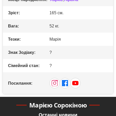
Зріст:
165 см.
Вага:
52 кг.
Тезки:
Марія
Знак Зодіаку:
?
Сімейний стан:
?
Посилання:
Марією Сорокіною
Останні новини