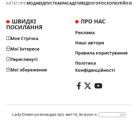
МОДА
ВІДПУСТКА
КРАСА
ДІТИ
ВІДЕО
ГОРОСКОП
КУРЙОЗИ
Т
КАТЕГОРІЇ:
ШВИДКІ
ПРО НАС
ПОСИЛАННЯ
Реклама
Моя Стрічка
Наші автори
Мої Інтереси
Правила користування
Переглянуті
Політика
Мої збереження
Конфіденційності
Lady Dream розповідає про життя, як воно є.