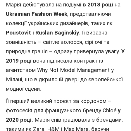
Марія дебютувала на подіумі
в 2018 році
на
Ukrainian Fashion Week
, представляючи
колекції українських дизайнерів, таких як
Poustovit і Ruslan Baginskiy
. Її виразна
зовнішність – світле волосся, сірі очі та
природна грація – одразу привернула увагу.
У
2019 році
вона підписала контракт із
агентством Why Not Model Management у
Мілані, що відкрило їй двері до європейської
модної сцени.
Її перший великий проєкт за кордоном –
фотосесія для французького бренду Chloé
у
2020 році.
Марія співпрацювала з брендами,
такими як Zara, H&M і Max Mara, беручи