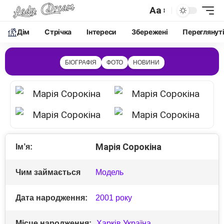
Aa
Дім
Cтрічка
Інтереси
Збережені
Переглянут
БІОГРАФІЯ
ФОТО
НОВИНИ
Марія Сорокіна
Ім’я:
Чим займається
Модель
Дата народження:
2001 року
Місце народження:
Харків
,
Україна