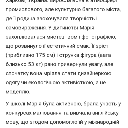
Харкові,
Україна
. Виросла вона в атмосфері
промислового, але культурно багатого міста,
де її родина заохочувала творчість і
самовираження. У дитинстві Марія
захоплювалася мистецтвом і фотографією,
що розвинуло її естетичний смак. Її зріст
(приблизно 175 см) і струнка фігура (вага
близько 53 кг) рано привернули увагу, але
спочатку вона мріяла стати дизайнеркою
одягу чи екологічною активісткою, а не
моделлю.
У школі Марія була активною, брала участь у
конкурсах малювання та вивчала англійську
мову, що згодом допомогло їй у міжнародній