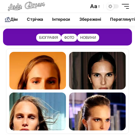
Aa
Дім
Cтрічка
Інтереси
Збережені
Переглянут
БІОГРАФІЯ
ФОТО
НОВИНИ