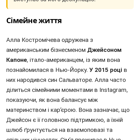
Сімейне життя
Алла Костромічева одружена з
американським бізнесменом
Джейсоном
Капоне
, італо-американцем, із яким вона
познайомилася в Нью-Йорку.
У 2015 році
в
них народився син Сальваторе. Алла часто
ділиться сімейними моментами в Instagram,
показуючи, як вона балансує між
материнством і кар’єрою. Вона зазначає, що
Джейсон
є її головною підтримкою, а їхній
шлюб ґрунтується на взаємоповазі та
спільних цінностях. Сім’я проживає в Нью-