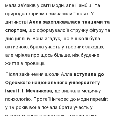
мала зв’язків у світі моди, але її амбіції та
природна харизма визначили її шлях. У
дитинстві
Алла захоплювалася танцями та
спортом,
що сформувало її струнку фігуру та
дисципліну. Вона згадує, що в школі була
активною, брала участь у творчих заходах,
але мріяла про щось більше, ніж буденне
життя в провінції.
Після закінчення школи Алла
вступила до
Одеського національного університету
імені І. І. Мечникова
, де вивчала медичну
психологію. Проте її інтерес до моди переміг:
у 19 років вона почала брати участь у
місцевих конкурсах краси та модельних