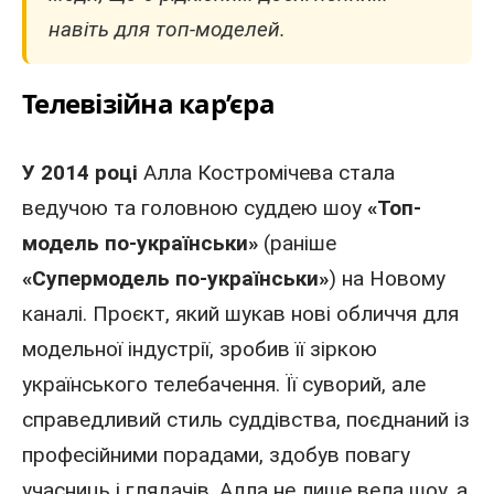
навіть для топ-моделей.
Телевізійна кар’єра
У 2014 році
Алла Костромічева стала
ведучою та головною суддею шоу
«
Топ-
модель по-українськи
»
(раніше
«Супермодель по-українськи»
) на Новому
каналі. Проєкт, який шукав нові обличчя для
модельної індустрії, зробив її зіркою
українського телебачення. Її суворий, але
справедливий стиль суддівства, поєднаний із
професійними порадами, здобув повагу
учасниць і глядачів. Алла не лише вела шоу, а