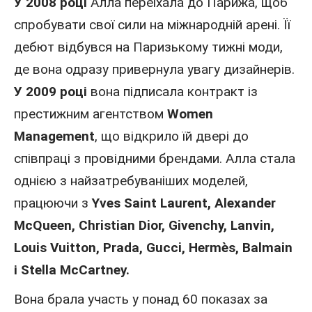
У 2008 році
Алла переїхала до Парижа, щоб
спробувати свої сили на міжнародній арені. Її
дебют відбувся на Паризькому тижні моди,
де вона одразу привернула увагу дизайнерів.
У 2009 році
вона підписала контракт із
престижним агентством
Women
Management
, що відкрило їй двері до
співпраці з провідними брендами. Алла стала
однією з найзатребуваніших моделей,
працюючи з
Yves Saint Laurent, Alexander
McQueen, Christian Dior, Givenchy, Lanvin,
Louis Vuitton, Prada, Gucci, Hermès, Balmain
і Stella McCartney.
Вона брала участь у понад 60 показах за