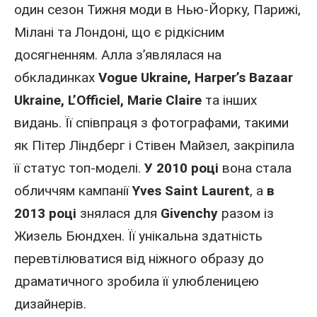
один сезон Тижня моди в Нью-Йорку, Парижі,
Мілані та Лондоні, що є рідкісним
досягненням. Алла з’являлася на
обкладинках
Vogue Ukraine, Harper’s Bazaar
Ukraine, L’Officiel, Marie Claire
та інших
видань. Її співпраця з фотографами, такими
як Пітер Ліндберг і
Стівен
Майзел, закріпила
її статус топ-моделі.
У 2010 році
вона стала
обличчям кампанії
Yves Saint Laurent
, а
в
2013 році
знялася для
Givenchy
разом із
Жизель Бюндхен
. Її унікальна здатність
перевтілюватися від ніжного образу до
драматичного зробила її улюбленицею
дизайнерів.