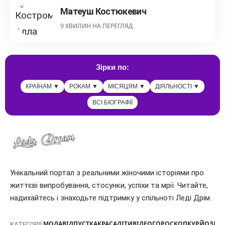
Матеуш Костюкевич
9 ХВИЛИН НА ПЕРЕГЛЯД
Зірки по:
КРАЇНАМ ▼
РОКАМ ▼
МІСЯЦЯМ ▼
ДІЯЛЬНОСТІ ▼
ВСІ БІОГРАФІЇ
Унікальний портал з реальними жіночими історіями про
життєві випробування, стосунки, успіхи та мрії. Читайте,
надихайтесь і знаходьте підтримку у спільноті Леді Дрім.
МОДА
ВІДПУСТКА
КРАСА
ДІТИ
ВІДЕО
ГОРОСКОП
КУРЙОЗИ
Т
КАТЕГОРІЇ: