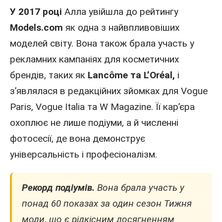
У 2017 році
Алла увійшла до рейтингу
Models.com
як одна з найвпливовіших
моделей світу. Вона також брала участь у
рекламних кампаніях для косметичних
брендів, таких як
Lancôme та L’Oréal,
і
з’являлася в редакційних зйомках для Vogue
Paris, Vogue Italia та W Magazine. Її кар’єра
охоплює не лише подіуми, а й численні
фотосесії, де вона демонструє
універсальність і професіоналізм.
Рекорд подіумів.
Вона брала участь у
понад 60 показах за один сезон Тижня
моди, що є рідкісним досягненням