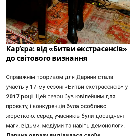
Кар’єра: від «Битви екстрасенсів»
до світового визнання
Справжнім проривом для Дарини стала
участь у 17-му сезоні «
Битви екстрасенсів
» у
2017 році
. Цей сезон був ювілейним для
проєкту, і конкуренція була особливо
жорсткою: серед учасників були досвідчені
маги, відьми, медіуми та навіть демонологи.
Дарина одразу виділилася своїм