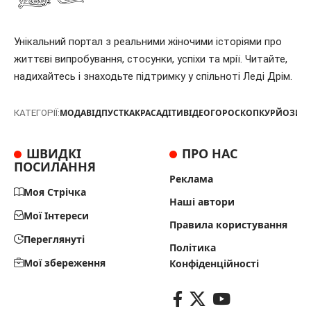
Унікальний портал з реальними жіночими історіями про
життєві випробування, стосунки, успіхи та мрії. Читайте,
надихайтесь і знаходьте підтримку у спільноті Леді Дрім.
МОДА
ВІДПУСТКА
КРАСА
ДІТИ
ВІДЕО
ГОРОСКОП
КУРЙОЗИ
Т
КАТЕГОРІЇ:
ШВИДКІ
ПРО НАС
ПОСИЛАННЯ
Реклама
Моя Стрічка
Наші автори
Мої Інтереси
Правила користування
Переглянуті
Політика
Мої збереження
Конфіденційності