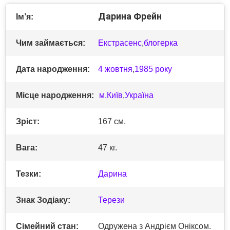
Дарина Фрейн
Ім’я:
Чим займається:
Екстрасенс
,
блогерка
Дата народження:
4 жовтня
,
1985 року
Місце народження:
м.Київ
,
Україна
Зріст:
167 см.
Вага:
47 кг.
Тезки:
Дарина
Знак Зодіаку:
Терези
Сімейний стан:
Одружена з Андрієм Оніксом.