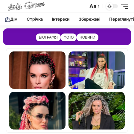
Aa
Дім
Cтрічка
Інтереси
Збережені
Переглянут
БІОГРАФІЯ
ФОТО
НОВИНИ