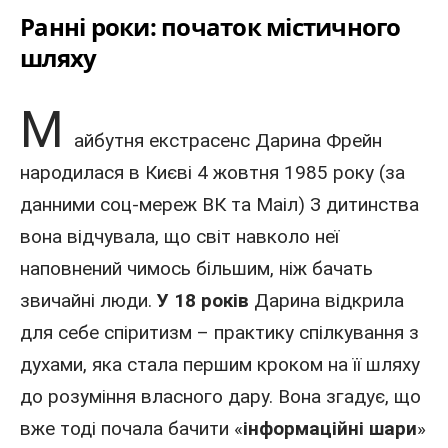
Ранні роки: початок містичного
шляху
М
айбутня
екстрасенс
Дарина Фрейн
народилася в Києві
4 жовтня
1985 року
(за
данними соц-мереж
ВК
та
Маіл
) З дитинства
вона відчувала, що світ навколо неї
наповнений чимось більшим, ніж бачать
звичайні люди.
У 18 років
Дарина відкрила
для себе спіритизм – практику спілкування з
духами, яка стала першим кроком на її шляху
до розуміння власного дару. Вона згадує, що
вже тоді почала бачити «
інформаційні шари
»