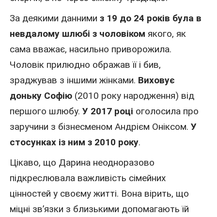
За деякими данними
з 19 до 24 років була в
невдалому шлюбі з чоловіком
якого, як
сама вважає, насильно приворожила.
Чоловік прилюдно ображав її і бив,
зраджував з іншими жінками.
Виховує
доньку Софію
(2010 року народження) від
першого шлюбу.
У 2017 році
оголосила про
заручини з бізнесменом Андрієм Оніксом.
У
стосунках із ним з 2010 року
.
Цікаво, що Дарина неодноразово
підкреслювала важливість сімейних
цінностей у своєму житті. Вона вірить, що
міцні зв’язки з близькими допомагають їй