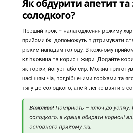
Як обдурити апетит та
солодкого?
Перший крок – налагодження режиму харч
прийоми їжі допоможуть підтримувати стаб
різким нападам голоду. В кожному прийомі 
клітковина та корисні жири. Додайте кори
як горіхи, йогурт або сир. Можна приготу
насінням чіа, подрібненими горіхами та я
тягу до солодкого, але й легко взяти з с
Важливо!
Помірність – ключ до успіху.
солодкого, а краще обирати корисні ал
основного прийому їжі.