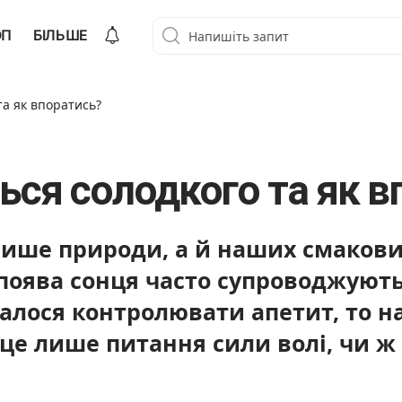
ОП
БІЛЬШЕ
та як впоратись?
ься солодкого та як в
лише природи, а й наших смакови
а поява сонця часто супроводжую
алося контролювати апетит, то н
це лише питання сили волі, чи ж 