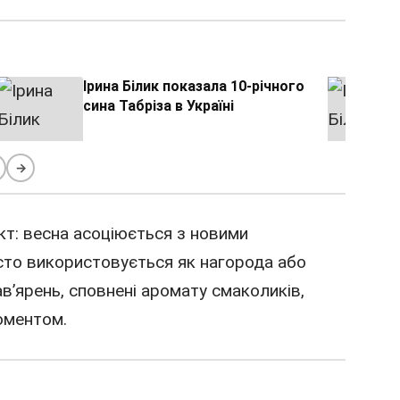
Ірина Білик показала 10-річного
сина Табріза в Україні
→
кт: весна асоціюється з новими
сто використовується як нагорода або
ав’ярень, сповнені аромату смаколиків,
оментом.