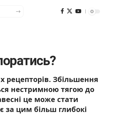
поратись?
х рецепторів. Збільшення
ться нестримною тягою до
авесні це може стати
є за цим більш глибокі