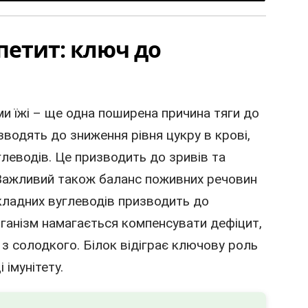
петит: ключ до
и їжі – ще одна поширена причина тяги до
зводять до зниження рівня цукру в крові,
леводів. Це призводить до зривів та
 Важливий також баланс поживних речовин
 складних вуглеводів призводить до
ганізм намагається компенсувати дефіцит,
 з солодкого. Білок відіграє ключову роль
 імунітету.