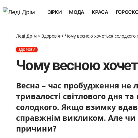
ЗІРКИ
МОДА
КРАСА
ГОРОСК
Леді Дрім
>
Здоров'я
>
Чому весною хочеться солодкого 
ЗДОРОВ'Я
Чому весною хочет
Весна – час пробудження не 
тривалості світлового дня т
солодкого. Якщо взимку вдав
справжнім викликом. Але чи 
причини?