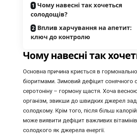
Чому навесні так хочеться
солодощів?
Вплив харчування на апетит:
ключ до контролю
Чому навесні так хоче
Основна причина криється в гормональном
біоритмами. Зимовий дефіцит сонячного с
серотоніну – гормону щастя. Хоча весною
організм, звикши до швидких джерел зад
солодкому. Крім того, після більш калорій
може виявити дефіцит важливих вітамінів
солодкого як джерела енергії.