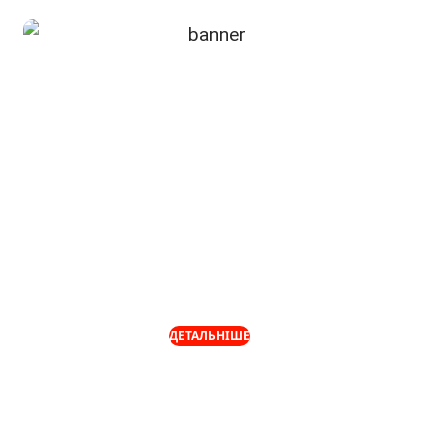
"Мінус 5 кг за 10
днів? Це реально!"
Акція: Candy Slim: Мінус 7 кг на
тиждень
ДЕТАЛЬНІШЕ