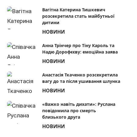
Вагітна Катерина Тишкевич
розсекретила стать майбутньої
дитини
НОВИНИ
Анна Трінчер про Тіну Кароль та
Надю Дорофєєву: емоційна заява
НОВИНИ
Анастасія Ткаченко розсекретила
вагу до та після ушивання шлунка
НОВИНИ
Ірина Білик з 10-річним сином
Ілона Г
Табрізом покаталася в баггі на
про слу
«Важко навіть дихати»: Руслана
Прикарпатті
повідомила про смерть
близького друга
НОВИНИ