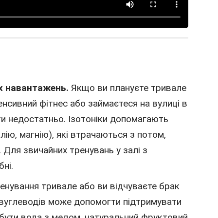
их навантажень.
Якщо ви плануєте тривале
тенсивний фітнес або займаєтеся на вулиці в
ти недостатньо. Ізотоніки допомагають
лію, магнію), які втрачаються з потом,
. Для звичайних тренувань у залі з
ні.
нування тривале або ви відчуваєте брак
я вуглеводів може допомогти підтримувати
е бути вода з медом, натуральний фруктовий