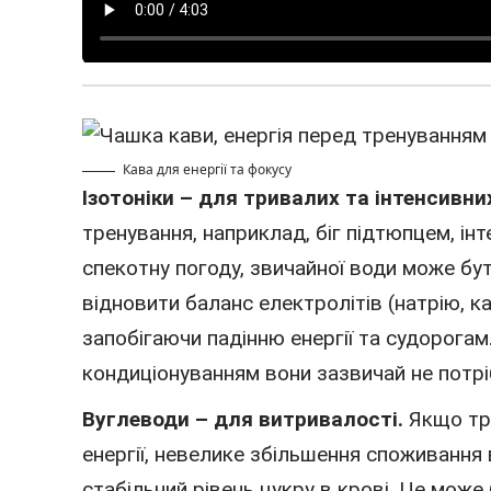
Кава для енергії та фокусу
Ізотоніки – для тривалих та інтенсивн
тренування, наприклад, біг підтюпцем, ін
спекотну погоду, звичайної води може бу
відновити баланс електролітів (натрію, ка
запобігаючи падінню енергії та судорогам
кондиціонуванням вони зазвичай не потріб
Вуглеводи – для витривалості.
Якщо тре
енергії, невелике збільшення споживанн
стабільний рівень цукру в крові. Це мож