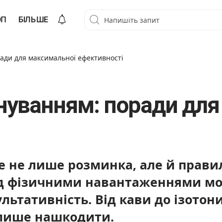
ОП
БІЛЬШЕ
ади для максимальної ефективності
нуванням: поради для
це не лише розминка, але й прави
ред фізичними навантаженнями мо
льтативність. Від кави до ізотони
ь лише нашкодити.