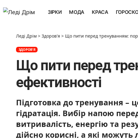
ЗІРКИ
МОДА
КРАСА
ГОРОСК
Леді Дрім
>
Здоров'я
>
Що пити перед тренуванням: пор
ЗДОРОВ'Я
Що пити перед тре
ефективності
Підготовка до тренування – 
гідратація. Вибір напою пе
витривалість, енергію та резу
дійсно корисні, а які можут