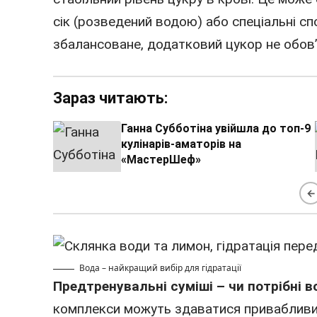
сік (розведений водою) або спеціальні сп
збалансоване, додатковий цукор не обов’
Зараз читають:
Ганна Субботіна увійшла до топ-9
кулінарів-аматорів на
«МастерШеф»
←
Вода – найкращий вибір для гідратації
Предтренувальні суміші – чи потрібні в
комплекси можуть здаватися привабливим