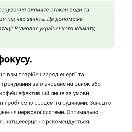
ренування випийте стакан води та
и під час занять. Це допоможе
тації.В умовах українського клімату,
.
фокусу.
 вам потрібен заряд енергії та
 тренування заплановане на ранок або
о кофеїн ефективний лише за умови
сті проблем із серцем та судинами. Занадто
ження нервової системи. Оптимально –
ня, натщесерце не рекомендується.