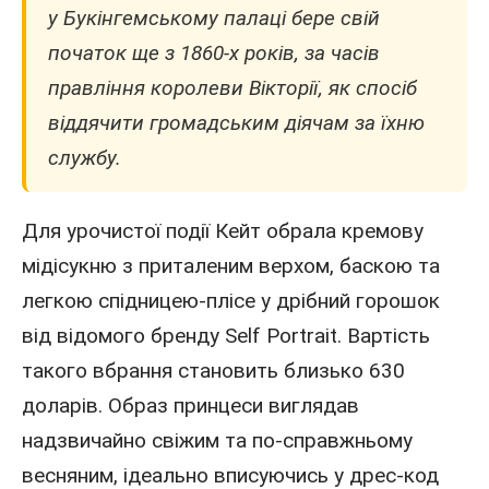
у Букінгемському палаці бере свій
початок ще з 1860-х років, за часів
правління королеви Вікторії, як спосіб
віддячити громадським діячам за їхню
службу.
Для урочистої
події
Кейт обрала кремову
мідісукню з приталеним верхом, баскою та
легкою спідницею-плісе у дрібний горошок
від відомого бренду Self Portrait. Вартість
такого вбрання становить близько 630
доларів. Образ принцеси виглядав
надзвичайно свіжим та по-справжньому
весняним, ідеально вписуючись у дрес-код