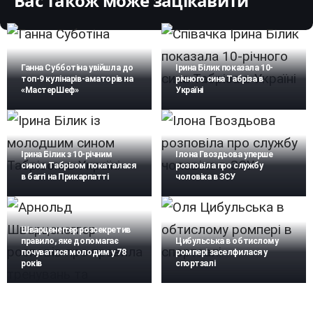
Вас також може зацікавити
Ганна Субботіна увійшла до
Ірина Білик показала 10-
топ-9 кулінарів-аматорів на
річного сина Табріза в
«МастерШеф»
Україні
Ірина Білик з 10-річним
Ілона Гвоздьова уперше
сином Табрізом покаталася
розповіла про службу
в баггі на Прикарпатті
чоловіка в ЗСУ
Шварценеггер розсекретив
правило, яке допомагає
Цибульська в обтислому
почуватися молодим у 78
ромпері заселфилася у
років
спортзалі