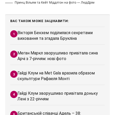
Принц Вільям та Кейт Міддлтон на фото — ЛедіДрім
ВАС ТАКОЖ МОЖЕ ЗАЦІКАВИТИ:
Вікторія Бекхем поділилася секретами
виховання та згадала Брукліна
Меган Маркл зворушливо привітала сина
Арчі з 7-річчям: нові фото
Гайді Клум на Met Gala вразила образом
скульптури Рафаеля Монті
Гайді Клум зворушливо привітала доньку
Лені з 22-річчям
Британській співачці Адель – 38: