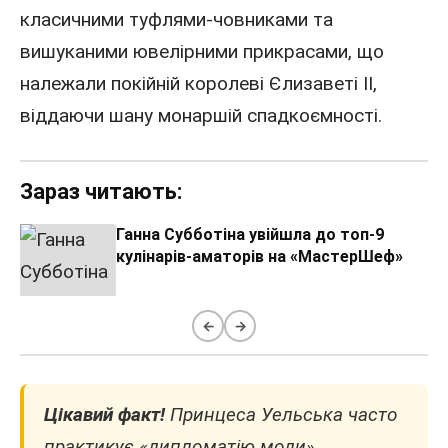
класичними туфлями-човниками та
вишуканими ювелірними прикрасами, що
належали покійній королеві Єлизаветі II,
віддаючи шану монаршій спадкоємності.
Зараз читають:
Ганна Субботіна увійшла до топ-9
кулінарів-аматорів на «МастерШеф»
←
→
Цікавий факт!
Принцеса Уельська часто
практикує «дипломатію моди»,