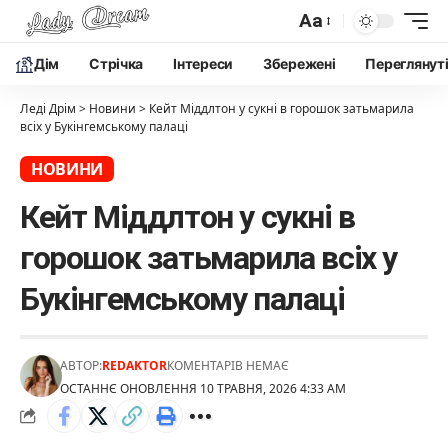
Aa
Дім
Cтрічка
Інтереси
Збережені
Переглянут
Леді Дрім
>
Новини
>
Кейт Міддлтон у сукні в горошок затьмарила
всіх у Букінгемському палаці
НОВИНИ
Кейт Міддлтон у сукні в
горошок затьмарила всіх у
Букінгемському палаці
АВТОР:
REDAKTOR
КОМЕНТАРІВ НЕМАЄ
ОСТАННЄ ОНОВЛЕННЯ 10 ТРАВНЯ, 2026 4:33 AM