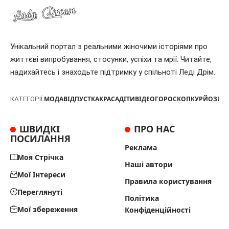
Унікальний портал з реальними жіночими історіями про
життєві випробування, стосунки, успіхи та мрії. Читайте,
надихайтесь і знаходьте підтримку у спільноті Леді Дрім.
МОДА
ВІДПУСТКА
КРАСА
ДІТИ
ВІДЕО
ГОРОСКОП
КУРЙОЗИ
Т
КАТЕГОРІЇ:
ШВИДКІ
ПРО НАС
ПОСИЛАННЯ
Реклама
Моя Стрічка
Наші автори
Мої Інтереси
Правила користування
Переглянуті
Політика
Мої збереження
Конфіденційності