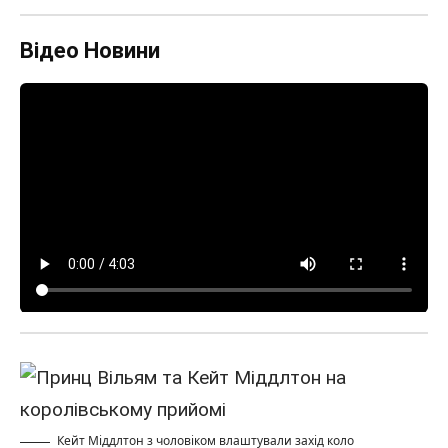
Відео Новини
Кейт Міддлтон з чоловіком влаштували захід коло