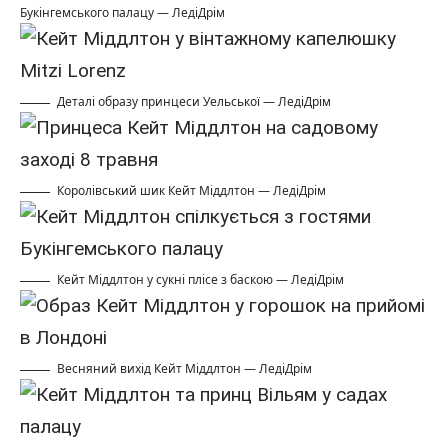
Букінгемського палацу — ЛедіДрім
Деталі образу принцеси Уельської — ЛедіДрім
Королівський шик Кейт Міддлтон — ЛедіДрім
Кейт Міддлтон у сукні плісе з баскою — ЛедіДрім
Весняний вихід Кейт Міддлтон — ЛедіДрім