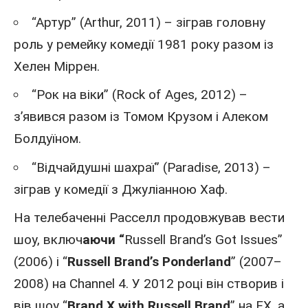
“Артур” (Arthur, 2011) – зіграв головну
роль у ремейку комедії 1981 року разом із
Хелен Міррен.
“Рок на віки” (Rock of Ages, 2012) –
з’явився разом із
Томом Крузом
і Алеком
Болдуїном.
“Відчайдушні шахраї” (Paradise, 2013) –
зіграв у комедії з Джуліанною Хаф.
На телебаченні Расселл продовжував вести
шоу, включ
аючи “
Russell Brand’s Got Issues”
(2006) і “
Russell Brand’s Ponderland
” (2007–
2008) на Channel 4. У 2012 році він створив і
вів шоу “
Brand X with Russell Brand
” на FX, а