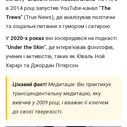
в 2014 році запустив YouTube-канал “
The
Trews
” (True News), де аналізував політичні
та соціальні питання з гумором і сатирою.
У
2020-х роках
він зосередився на подкасті
“
Under the Skin
“, де інтерв’ював філософів,
учених і активістів, таких як Юваль Ной
Харарі та Джордан Пітерсон.
Цікавий факт!
Медитація: Він практикує
трансцендентальну медитацію, яку
вивчив у 2009 році, і вважає її ключем
до своєї тверезості.