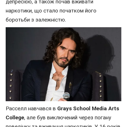
депресією, а також почав вживати
наркотики, що стало початком його
боротьби з залежністю.
Расселл навчався в
Grays School Media Arts
College
, але був виключений через погану
поведінку та вживання наркотиків. У 16 років