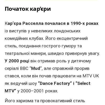
Початок кар’єри
К
ар’єра Расселла почалася в 1990-х роках
із виступів у невеликих лондонських
комедійних клубах. Його ексцентричний
стиль, поєднання гострого гумору та
театральної манери, швидко привернув увагу.
У 2000 році
він отримав роль у дитячому
серіалі BBC “
Mud
“, але справжній прорив
стався, коли він почав працювати на MTV UK
як ведучий шоу
“Dance Factory” і “Select
MTV”
у 2000–2001 роках.
Його харизма та провокативний стиль