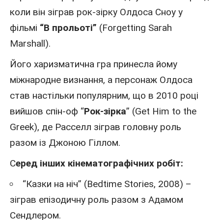
коли він зіграв рок-зірку Олдоса Сноу у
фільмі
“В прольоті”
(Forgetting Sarah
Marshall).
Його харизматична гра принесла йому
міжнародне визнання, а персонаж Олдоса
став настільки популярним, що в 2010 році
вийшов спін-оф “
Рок-зірка
” (Get Him to the
Greek), де Расселл зіграв головну роль
разом із Джоною Гіллом.
С
еред інших кінематографічних робіт:
“Казки на ніч” (Bedtime Stories, 2008) –
зіграв епізодичну роль разом з
Адамом
Сендлером
.