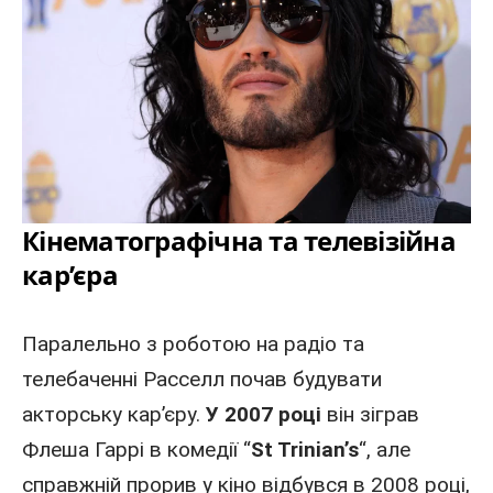
Кінематографічна та телевізійна
кар’єра
Паралельно з роботою на радіо та
телебаченні Расселл почав будувати
акторську кар’єру.
У 2007 році
він зіграв
Флеша Гаррі в комедії “
St Trinian’s
“, але
справжній прорив у кіно відбувся в 2008 році,