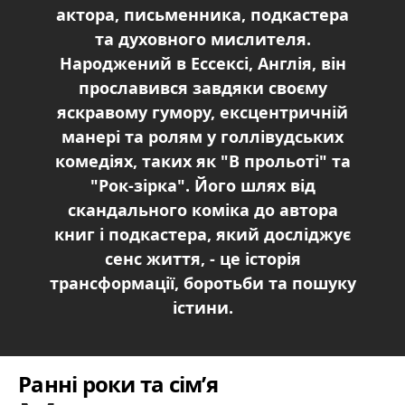
актора, письменника, подкастера
та духовного мислителя.
Народжений в Ессексі, Англія, він
прославився завдяки своєму
яскравому гумору, ексцентричній
манері та ролям у голлівудських
комедіях, таких як "В прольоті" та
"Рок-зірка". Його шлях від
скандального коміка до автора
книг і подкастера, який досліджує
сенс життя, - це історія
трансформації, боротьби та пошуку
істини.
Ранні роки та сім’я