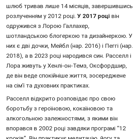
шлюб тривав лише 14 місяців, завершившись
розлученням у 2012 році.
У 2017 році
він
одружився з Лорою Галлахер,
шотландською
блогеркою
та дизайнеркою. У
них є дві дочки, Мейбл (нар. 2016) і Пеггі (нар.
2018), а в 2023 році народився син. Расселл і
Лора живуть у Хенлі-он-Темз, Оксфордшир,
де він веде спокійніше життя, зосереджене
на сім’ї та духовних практиках.
Расселл відкрито розповідає про свою
боротьбу з героїновою, кокаїновою та
алкогольною залежностями, з якими він
впорався в 2002 році завдяки програмі “12
кроків”. Він практикує медитацію, йогу та