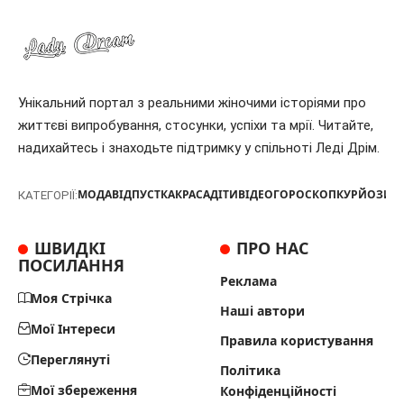
Унікальний портал з реальними жіночими історіями про
життєві випробування, стосунки, успіхи та мрії. Читайте,
надихайтесь і знаходьте підтримку у спільноті Леді Дрім.
МОДА
ВІДПУСТКА
КРАСА
ДІТИ
ВІДЕО
ГОРОСКОП
КУРЙОЗИ
Т
КАТЕГОРІЇ:
ШВИДКІ
ПРО НАС
ПОСИЛАННЯ
Реклама
Моя Стрічка
Наші автори
Мої Інтереси
Правила користування
Переглянуті
Політика
Мої збереження
Конфіденційності