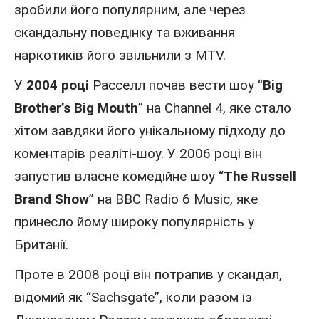
зробили його популярним, але через
скандальну поведінку та вживання
наркотиків його звільнили з MTV.
У
2004 році
Расселл почав вести шоу “
Big
Brother’s Big Mouth
” на Channel 4, яке стало
хітом завдяки його унікальному підходу до
коментарів реаліті-шоу. У 2006 році він
запустив власне комедійне шоу “
The Russell
Brand Show
” на BBC Radio 6 Music, яке
принесло йому широку популярність у
Британії.
Проте в 2008 році він потрапив у скандал,
відомий як “Sachsgate”, коли разом із