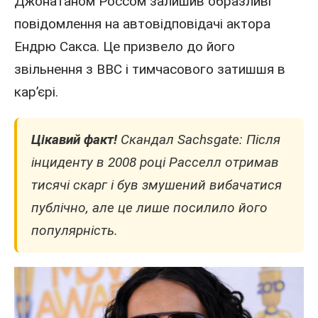
Джонатаном Россом залишив образливі
повідомлення на автовідповідачі актора
Ендрю Сакса. Це призвело до його
звільнення з BBC і тимчасового затишшя в
кар’єрі.
Цікавий факт!
Скандал Sachsgate: Після
інциденту в 2008 році Расселл отримав
тисячі скарг і був змушений вибачатися
публічно, але це лише посилило його
популярність.