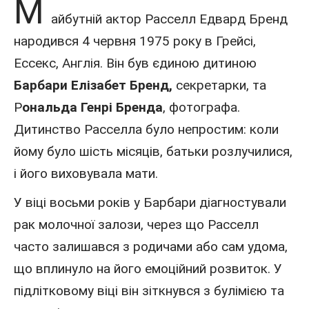
М
айбутній
актор
Расселл Едвард Бренд
народився 4 червня
1975 року
в Грейсі,
Ессекс,
Англія
. Він був єдиною дитиною
Барбари Елізабет Бренд,
секретарки, та
Р
ональда Генрі Бренда
, фотографа.
Дитинство Расселла було непростим: коли
йому було шість місяців, батьки розлучилися,
і його виховувала мати.
У віці восьми років у Барбари діагностували
рак молочної залози, через що Расселл
часто залишався з родичами або сам удома,
що вплинуло на його емоційний розвиток. У
підлітковому віці він зіткнувся з булімією та