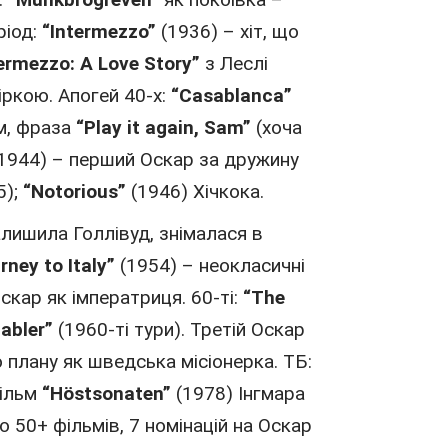
ріод:
“Intermezzo”
(1936) – хіт, що
ermezzo: A Love Story”
з Леслі
зіркою. Апогей 40-х:
“Casablanca”
ом, фраза
“Play it again, Sam”
(хоча
1944
) – перший
Оскар
за дружину
5
);
“Notorious”
(
1946
) Хічкока.
залишила
Голлівуд
, знімалася
в
rney to Italy”
(
1954
) – неокласичні
Оскар як імператриця. 60-ті:
“The
abler”
(
1960
-ті тури). Третій Оскар
о плану як шведська місіонерка. ТБ:
фільм
“Höstsonaten”
(
1978
) Інгмара
о 50+ фільмів, 7 номінацій на Оскар