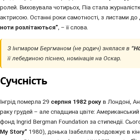
ролей. Виховувала чотирьох, Піа стала журналіст
актрисою. Останні роки самотності, з листами до 
ноти розлітаються”
, – її слова.
З Інгмаром Бергманом (не родич) знялася в
“Hö
її лебединою піснею, номінація на Оскар.
Сучсність
Інгрід померла 29
серпня 1982 року
в Лондоні
,
Ан
раку грудей – але спадщина цвіте: Американський 
фонд Ingrid Bergman Foundation за стипендії. Сьогод
My Story”
1980
), донька Ізабелла продовжує в кін