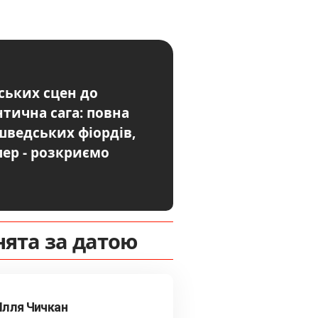
мських сцен до
нтична сага: повна
 шведських фіордів,
пер - розкриємо
нята за датою
Ілля Чичкан