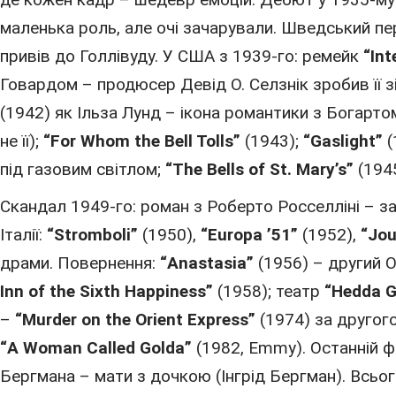
маленька роль, але очі зачарували. Шведський пе
привів до Голлівуду. У США з
1939
-го: ремейк
“Int
Говардом –
продюсер
Девід О. Селзнік зробив її 
(
1942
) як Ільза Лунд – ікона романтики з Богарт
не її);
“For Whom the Bell Tolls”
(
1943
);
“Gaslight”
(
під газовим світлом;
“The Bells of St. Mary’s”
(
194
Скандал
1949
-го:
роман
з Роберто Росселліні – 
Італії
:
“Stromboli”
(
1950
),
“Europa ’51”
(
1952
),
“Jou
драми. Повернення:
“Anastasia”
(
1956
) – другий 
Inn of the Sixth Happiness”
(
1958
); театр
“Hedda G
–
“Murder on the Orient Express”
(
1974
) за другог
“A Woman Called Golda”
(
1982
, Emmy). Останній 
Бергмана – мати з дочкою (Інгрід Бергман). Всьог