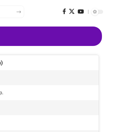
n)
р.