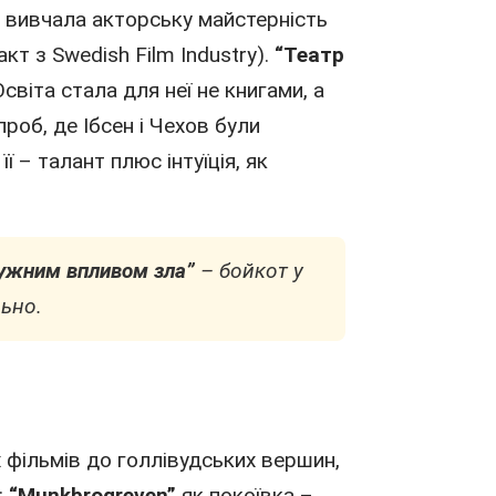
е вивчала акторську майстерність
кт з Swedish Film Industry).
“
Театр
Освіта стала для неї не книгами, а
роб, де Ібсен і Чехов були
 – талант плюс інтуїція, як
ужним впливом зла”
– бойкот
у
льно.
 фільмів до голлівудських вершин,
:
“Munkbrogreven”
як покоївка –