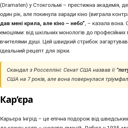
(Dramaten) у Стокгольмі – престижна академія, д
один рік, але покинула заради
кіно
(виграла контра
дав мені крила, але кіно – небо”
, – казала вона. 
емоціями: від шкільних монологів до професійних п
вчителями душі. Цей швидкий стрибок загартував її
ідеальний рецепт для зірки.
Скандал з Росселліні: Сенат
США
назвав її
“пот
США
на 7 років, але вона повернулася тріумфа
Кар’єра
Карьєра Інгрід – це епічна подорож від шведських
де кожен кадр – шедевр емоцій. Дебют у
1935
-му