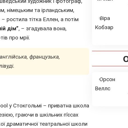
– шведський
художник
і фотограф,
м, німецьким та ірландським,
) – ростила тітка Еллен, а потім
ій дім”
, – згадувала вона,
ів про мрії.
О
англійська, французька,
івуді.
chool у Стокгольмі – приватна школа
зією, граючи в шкільних п’єсах
кої драматичної театральної школи