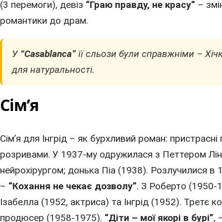
(3 перемоги), девіз
“Граю правду, не красу”
– змін
романтики до драм.
У
“Casablanca”
її сльози були справжніми – Хічк
для натуральності.
Сім’я
Сім’я для Інгрід – як бурхливий роман: пристрасні
розривами. У
1937
-му одружилася з Петтером Лі
нейрохірургом; донька Піа (1938). Розлучилися в 
–
“Кохання не чекає дозволу”
. З Роберто (1950-
Ізабелла (1952,
актриса
) та Інгрід (1952). Третє 
продюсер (1958-
1975
).
“Діти – мої якорі в бурі”
,