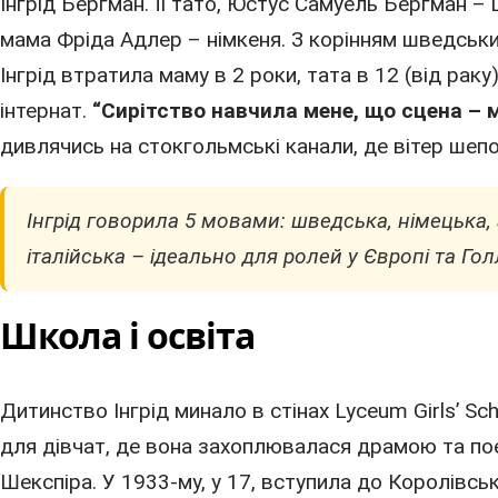
Інгрід Бергман. Її тато, Юстус Самуель Бергман 
мама Фріда Адлер – німкеня. З корінням шведськи
Інгрід втратила маму в 2 роки, тата в 12 (від раку
інтернат.
“Сирітство навчила мене, що сцена – м
дивлячись на стокгольмські канали, де вітер шепот
Інгрід говорила 5 мовами: шведська, німецька, 
італійська – ідеально для ролей у Європі та Голл
Школа і освіта
Дитинство Інгрід минало в стінах Lyceum Girls’ S
для дівчат, де вона захоплювалася драмою та пое
Шекспіра. У 1933-му, у 17, вступила до Королівсь