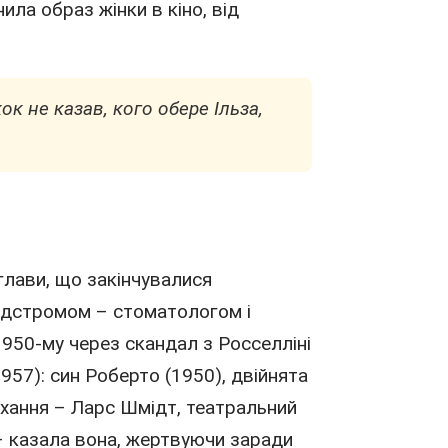
ила образ жінки в кіно, від
ок не казав, кого обере Ільза,
 глави, що закінчувалися
ндстромом – стоматологом і
1950-му через скандал з Росселліні
1957
): син Роберто (1950), двійнята
кохання – Ларс Шмідт, театральний
 – казала вона, жертвуючи заради