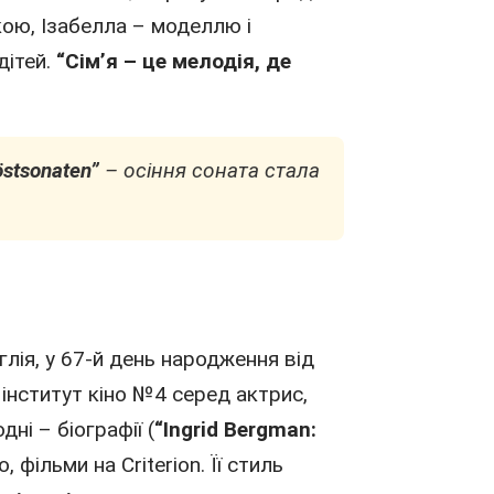
кою, Ізабелла – моделлю і
дітей.
“Сім’я – це мелодія, де
stsonaten”
– осіння соната стала
глія
, у 67-й день народження від
інститут кіно №4 серед актрис,
ні – біографії (
“Ingrid Bergman:
о,
фільми
на Criterion. Її стиль