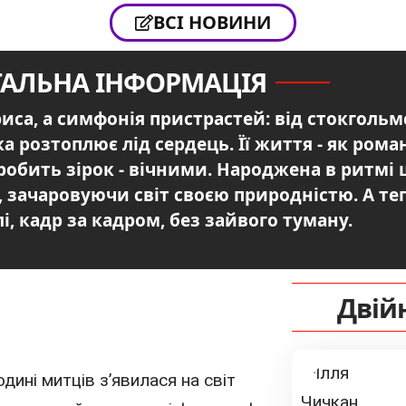
ВСІ НОВИНИ
ТАЛЬНА ІНФОРМАЦІЯ
триса, а симфонія пристрастей: від стокголь
а розтоплює лід сердець. Її життя - як рома
 що робить зірок - вічними. Народжена в ритмі
 зачаровуючи світ своєю природністю. А те
лі, кадр за кадром, без зайвого туману.
Двій
родині митців з’явилася на світ