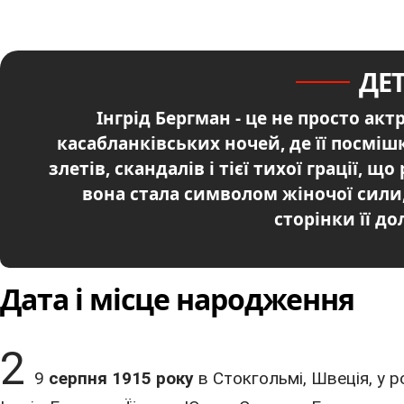
ДЕ
Інгрід Бергман - це не просто ак
касабланківських ночей, де її посмішк
злетів, скандалів і тієї тихої грації,
вона стала символом жіночої сили,
сторінки її до
Дата і місце народження
2
9
серпня 1915
року
в Стокгольмі,
Швеція
, у 