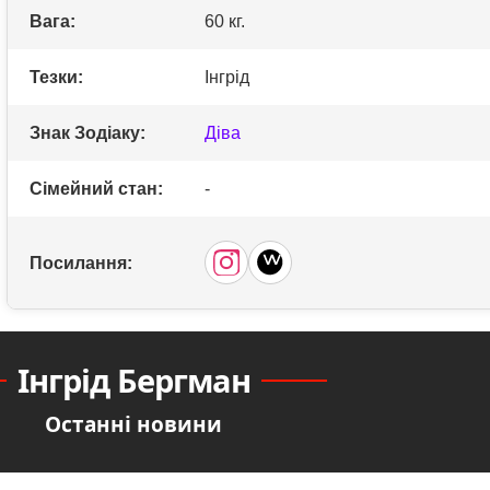
Вага:
60 кг.
Тезки:
Інгрід
Знак Зодіаку:
Діва
Сімейний стан:
-
Посилання:
Інгрід Бергман
Останні новини