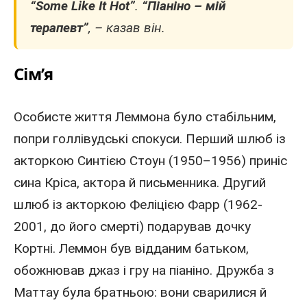
“Some Like It Hot”
.
“Піаніно – мій
терапевт”
, – казав він.
Сім’я
Особисте життя Леммона було стабільним,
попри голлівудські спокуси. Перший шлюб із
акторкою Синтією Стоун (
1950
–
1956
) приніс
сина Кріса,
актора
й письменника. Другий
шлюб із акторкою Феліцією Фарр (1962-
2001
, до його смерті) подарував дочку
Кортні. Леммон був відданим батьком,
обожнював джаз і гру на піаніно. Дружба з
Маттау була братньою: вони сварилися й