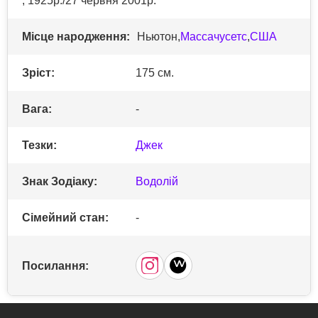
, 1925р./27 червня 2001р.
Місце народження:
Ньютон,
Массачусетс
,
США
Зріст:
175 см.
Вага:
-
Тезки:
Джек
Знак Зодіаку:
Водолій
Сімейний стан:
-
Посилання: