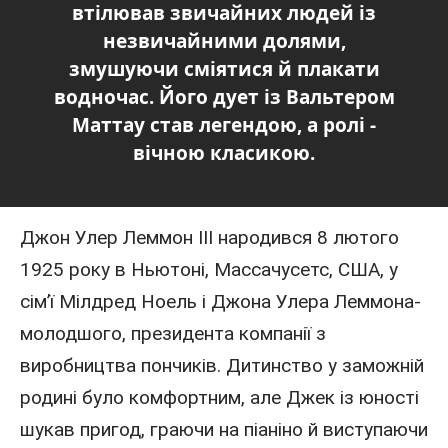
втілював звичайних людей із
незвичайними долями,
змушуючи сміятися й плакати
водночас. Його дует із Вальтером
Маттау став легендою, а ролі -
вічною класикою.
Джон
Улер Леммон III
народився 8 лютого
1925
року
в Ньютоні,
Массачусетс
,
США
, у
сім’ї Мілдред Ноель і Джона Улера Леммона-
молодшого, президента компанії з
виробництва пончиків. Дитинство у заможній
родині було комфортним, але
Джек
із юності
шукав пригод, граючи на піаніно й виступаючи