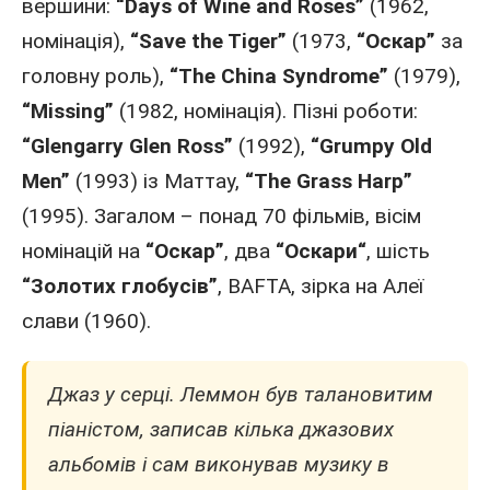
вершини:
“Days of Wine and Roses”
(
1962
,
номінація),
“Save the Tiger”
(
1973
,
“Оскар”
за
головну роль),
“The China Syndrome”
(
1979
),
“Missing”
(
1982
, номінація). Пізні роботи:
“Glengarry Glen Ross”
(
1992
),
“Grumpy Old
Men”
(
1993
) із Маттау,
“The Grass Harp”
(
1995
). Загалом – понад 70 фільмів, вісім
номінацій на
“Оскар”
, два
“
Оскари
“
, шість
“Золотих глобусів”
,
BAFTA
, зірка на Алеї
слави (1960).
Джаз у серці. Леммон був талановитим
піаністом, записав кілька джазових
альбомів і сам виконував музику в