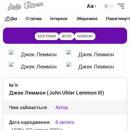
Aa
Дім
Cтрічка
Інтереси
Збережені
Переглянут
БІОГРАФІЯ
ФОТО
НОВИНИ
Ім’я:
Джек Леммон (John Uhler Lemmon III)
Чим займається
Актор
Дата народження:
8 лютого