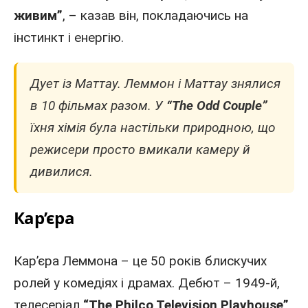
живим”
, – казав він, покладаючись на
інстинкт і енергію.
Дует із Маттау. Леммон і Маттау знялися
в 10 фільмах разом. У
“The Odd Couple”
їхня хімія була настільки природною, що
режисери
просто вмикали камеру й
дивилися.
Кар’єра
Кар’єра Леммона – це 50 років блискучих
ролей у комедіях і драмах. Дебют –
1949
-й,
телесеріал
“The Philco Television Playhouse”
.