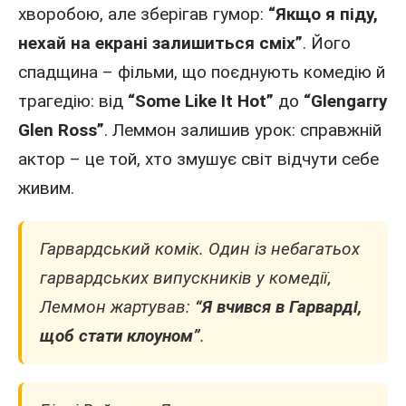
хворобою, але зберігав гумор:
“Якщо я піду,
нехай на екрані залишиться сміх”
. Його
спадщина –
фільми
, що поєднують комедію й
трагедію: від
“Some Like It Hot”
до
“Glengarry
Glen Ross”
. Леммон залишив урок: справжній
актор
– це той, хто змушує світ відчути себе
живим.
Гарвардський комік. Один із небагатьох
гарвардських випускників у комедії,
Леммон жартував:
“Я вчився в Гарварді,
щоб стати клоуном”
.