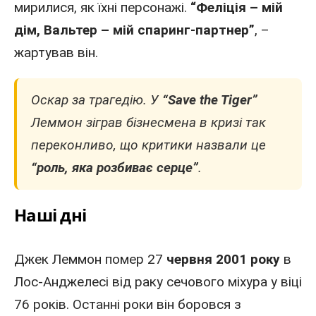
мирилися, як їхні персонажі.
“Феліція – мій
дім, Вальтер – мій спаринг-партнер”
, –
жартував він.
Оскар за трагедію. У
“Save the Tiger”
Леммон зіграв бізнесмена в кризі так
переконливо, що критики назвали це
“роль, яка розбиває серце”
.
Наші дні
Джек Леммон помер 27
червня 2001 року
в
Лос-Анджелесі
від раку сечового міхура у віці
76 років. Останні роки він боровся з