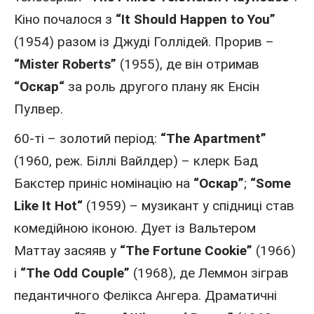
Кіно
почалося з
“It Should Happen to You”
(
1954
) разом із Джуді Голлідей. Прорив –
“Mister Roberts”
(
1955
), де він отримав
“
Оскар
“
за роль другого плану як Енсін
Пулвер.
60-ті – золотий період:
“The Apartment”
(
1960
, реж. Біллі Вайлдер) – клерк Бад
Бакстер приніс номінацію на
“Оскар”
;
“Some
Like It
Hot
“
(
1959
) –
музикант
у спідниці став
комедійною іконою. Дует із Вальтером
Маттау засяяв у
“The Fortune Cookie”
(
1966
)
і
“The Odd Couple”
(
1968
), де Леммон зіграв
педантичного Фелікса Ангера. Драматичні