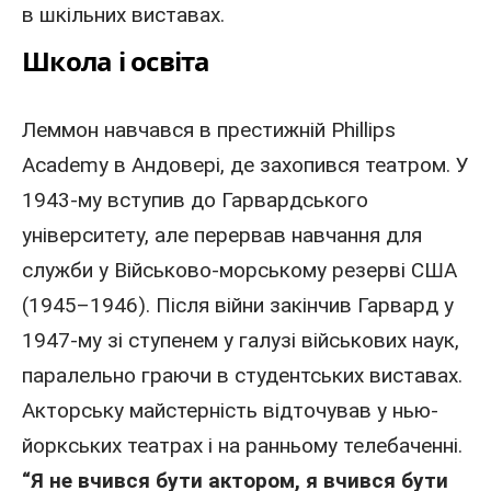
в шкільних виставах.
Школа і освіта
Леммон навчався в престижній Phillips
Academy в Андовері, де захопився
театром
. У
1943
-му вступив до Гарвардського
університету, але перервав навчання для
служби у Військово-морському резерві США
(
1945
–
1946
). Після війни закінчив Гарвард у
1947
-му зі ступенем у галузі військових наук,
паралельно граючи в студентських виставах.
Акторську майстерність відточував у нью-
йоркських театрах і на ранньому телебаченні.
“Я не вчився бути
актором
, я вчився бути