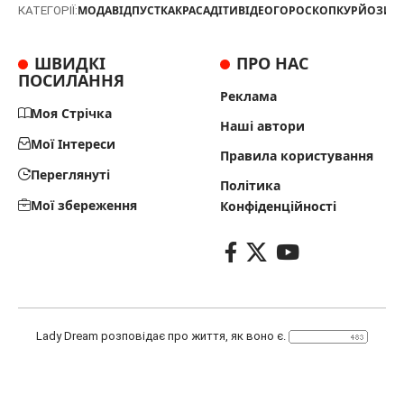
МОДА
ВІДПУСТКА
КРАСА
ДІТИ
ВІДЕО
ГОРОСКОП
КУРЙОЗИ
Т
КАТЕГОРІЇ:
ШВИДКІ
ПРО НАС
ПОСИЛАННЯ
Реклама
Моя Стрічка
Наші автори
Мої Інтереси
Правила користування
Переглянуті
Політика
Мої збереження
Конфіденційності
Lady Dream розповідає про життя, як воно є.