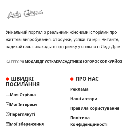
Унікальний портал з реальними жіночими історіями про
життєві випробування, стосунки, успіхи та мрії. Читайте,
надихайтесь і знаходьте підтримку у спільноті Леді Дрім.
МОДА
ВІДПУСТКА
КРАСА
ДІТИ
ВІДЕО
ГОРОСКОП
КУРЙОЗИ
Т
КАТЕГОРІЇ:
ШВИДКІ
ПРО НАС
ПОСИЛАННЯ
Реклама
Моя Стрічка
Наші автори
Мої Інтереси
Правила користування
Переглянуті
Політика
Мої збереження
Конфіденційності