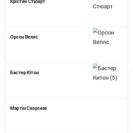
Крістен Стюарт
Орсон Веллс
Бастер Кітон
Мартін Скорсезе