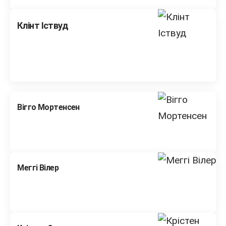
Клінт Іствуд
Вігго Мортенсен
Меггі Вілер