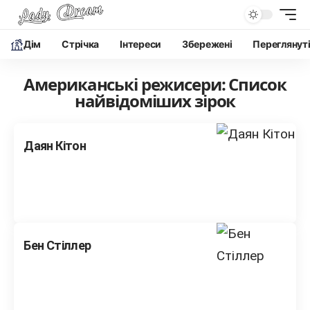
Дім
Cтрічка
Інтереси
Збережені
Переглянут
Американські режисери: Список
найвідоміших зірок
Даян Кітон
Бен Стіллер