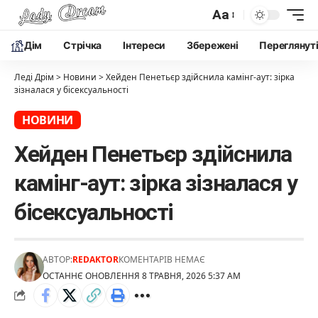
Aa
Дім
Cтрічка
Інтереси
Збережені
Переглянут
Леді Дрім
>
Новини
>
Хейден Пенетьєр здійснила камінг-аут: зірка
зізналася у бісексуальності
НОВИНИ
Хейден Пенетьєр здійснила
камінг-аут: зірка зізналася у
бісексуальності
АВТОР:
REDAKTOR
КОМЕНТАРІВ НЕМАЄ
ОСТАННЄ ОНОВЛЕННЯ 8 ТРАВНЯ, 2026 5:37 AM