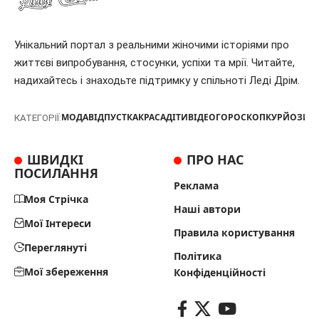
Унікальний портал з реальними жіночими історіями про
життєві випробування, стосунки, успіхи та мрії. Читайте,
надихайтесь і знаходьте підтримку у спільноті Леді Дрім.
МОДА
ВІДПУСТКА
КРАСА
ДІТИ
ВІДЕО
ГОРОСКОП
КУРЙОЗИ
Т
КАТЕГОРІЇ:
ШВИДКІ
ПРО НАС
ПОСИЛАННЯ
Реклама
Моя Стрічка
Наші автори
Мої Інтереси
Правила користування
Переглянуті
Політика
Мої збереження
Конфіденційності