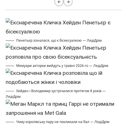
←
→
Пенетьєр зізналася, що є бісексуалкою — ЛедіДрім
Мемуари акторки вийдуть у травні 2026-го — ЛедіДрім
Хейден і Володимир зустрічалися протягом 8 років —
ЛедіДрім
Чому королівську пару не покликали на бал — ЛедіДрім