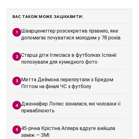
ВАС ТАКОЖ МОЖЕ ЗАЦІКАВИТИ:
Шварценеггер розсекретив правило, яке
допомагає почуватися молодим у 78 років
Старші діти Іглесіаса в футболках Іспанії
попозували для кумедного фото
Метта Деймона переплутали з Бредом
Піттом на фіналі ЧС з футболу
Дженніфер Лопес зізналася, які чоловіки її
приваблюють
45-річна Крістіна Агілера вдруге вийшла
заміж — ЗМІ