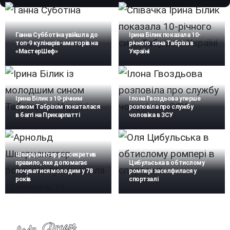
Ганна Субботіна увійшла до
Ірина Білик показала 10-
топ-9 кулінарів-аматорів на
річного сина Табріза в
«МастерШеф»
Україні
Ірина Білик з 10-річним
Ілона Гвоздьова уперше
сином Табрізом покаталася
розповіла про службу
в баггі на Прикарпатті
чоловіка в ЗСУ
Шварценеггер розсекретив
правило, яке допомагає
Цибульська в обтислому
почуватися молодим у 78
ромпері заселфилася у
років
спортзалі