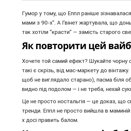
Гумор у тому, що Еппл раніше зізнавалася: 
мами з 90-х”. А Гвінет жартувала, що донь
так хотіли “красти” — замість старого свет
Як повторити цей вайб
Хочете той самий ефект? Шукайте чорну 
такі є скрізь, від мас-маркету до вінтажу
щоб не виглядало старано), пасма біля о
видно під подолом — і не треба, нехай сук
Це не просто ностальгія — це доказ, що 
тренди. Еппл не просто вийшла в маминій 
х досі править балом.