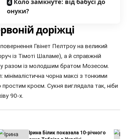
Коло замкнуте: від бабусі до
онуки?
рвоній доріжці
 повернення Гвінет Пелтроу на великий
оруч із Тімоті Шаламе), а й справжній
му разом із молодшим братом Мозесом.
л: мінімалістична чорна максі з тонкими
о простим кроєм. Сукня виглядала так, ніби
іву 90-х.
Ірина Білик показала 10-річного