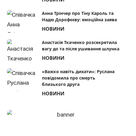
Анна Трінчер про Тіну Кароль та
Надю Дорофєєву: емоційна заява
НОВИНИ
Анастасія Ткаченко розсекретила
вагу до та після ушивання шлунка
НОВИНИ
«Важко навіть дихати»: Руслана
повідомила про смерть
близького друга
НОВИНИ
Ірина Білик з 10-річним сином
Ілона Г