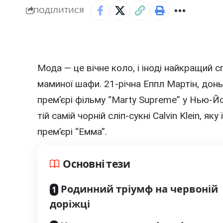
ПОДІЛИТИСЯ
Мода — це вічне коло, і іноді найкращий 
маминої шафи. 21-річна Еппл Мартін, дон
прем’єрі фільму “Marty Supreme” у Нью-Й
тій самій чорній сліп-сукні Calvin Klein, я
прем’єрі “Емма”.
Основні тези
Родинний тріумф на червоній
доріжці