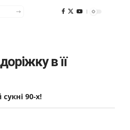
оріжку в її
сукні 90-х!