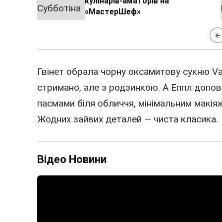
кулінарів-аматорів на
«МастерШеф»
←
Гвінет обрала чорну оксамитову сукню Va
стримано, але з родзинкою. А Еппл допо
пасмами біля обличчя, мінімальним макі
Жодних зайвих деталей — чиста класика.
Відео Новини