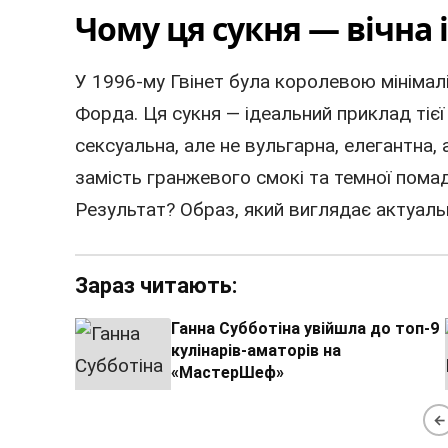
Чому ця сукня — вічна 
У 1996-му Гвінет була королевою мінімалізм
Форда. Ця сукня — ідеальний приклад тієї
сексуальна, але не вульгарна, елегантна, 
замість гранжевого смокі та темної помад
Результат? Образ, який виглядає актуаль
Зараз читають:
Ганна Субботіна увійшла до топ-9
кулінарів-аматорів на
«МастерШеф»
←