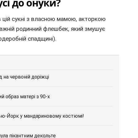
усі до онуки?
в цій сукні з власною мамою, акторкою
авжній родинний флешбек, який змушує
ардеробній спадщині).
 на червоній доріжці
й образ матері з 90-х
Нью-Йорк у мандариновому костюмі!
снула пікантним декольте