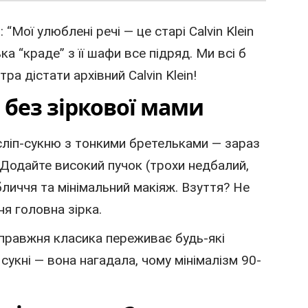
“Мої улюблені речі — це старі Calvin Klein
ка “краде” з її шафи все підряд. Ми всі б
ра дістати архівний Calvin Klein!
 без зіркової мами
сліп-сукню з тонкими бретельками — зараз
. Додайте високий пучок (трохи недбалий,
бличчя та мінімальний макіяж. Взуття? Не
ня головна зірка.
справжня класика переживає будь-які
сукні — вона нагадала, чому мінімалізм 90-