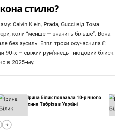
ікона стилю?
у: Calvin Klein, Prada, Gucci від Тома
 ери, коли “менше — значить більше”. Вона
але без зусиль. Еппл трохи осучаснила її:
и 90-х — свіжий рум’янець і нюдовий блиск.
но в 2025-му.
Ірина Білик показала 10-річного
сина Табріза в Україні
→