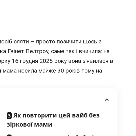
спосіб сяяти — просто позичити щось з
ька
Гвінет Пелтроу
, саме так і вчинила: на
орку 16 грудня 2025 року вона з’явилася в
ку її мама носила майже 30 років тому на
Як повторити цей вайб без
зіркової мами