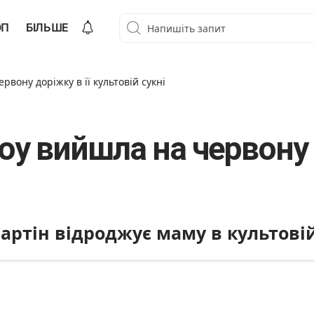
ОП
БІЛЬШЕ
вону доріжку в її культовій сукні
оу вийшла на червону д
артін відроджує маму в культовій 