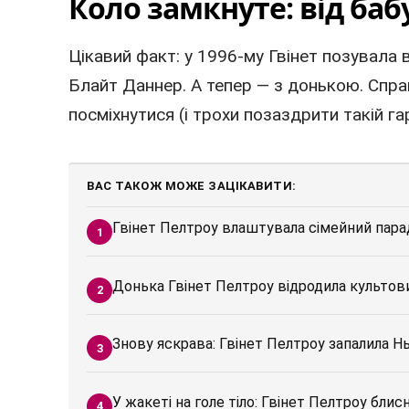
Коло замкнуте: від баб
Цікавий факт: у 1996-му Гвінет позувала 
Блайт Даннер. А тепер — з донькою. Спр
посміхнутися (і трохи позаздрити такій г
ВАС ТАКОЖ МОЖЕ ЗАЦІКАВИТИ:
Гвінет Пелтроу влаштувала сімейний парад
Донька Гвінет Пелтроу відродила культови
Знову яскрава: Гвінет Пелтроу запалила 
У жакеті на голе тіло: Гвінет Пелтроу бли