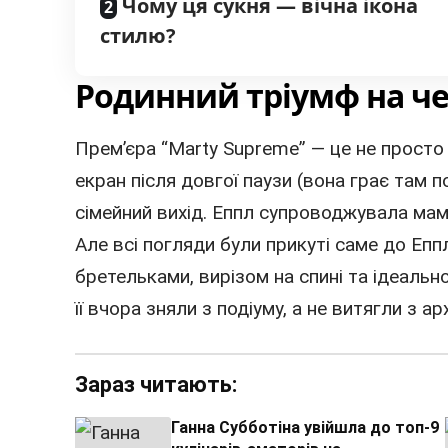
Чому ця сукня — вічна ікона
стилю?
Родинний тріумф на че
Прем’єра “Marty Supreme” — це не просто
екран після довгої паузи (вона грає там п
сімейний вихід. Еппл супроводжувала ма
Але всі погляди були прикуті саме до Епп
бретельками, вирізом на спині та ідеальн
її вчора зняли з подіуму, а не витягли з арх
Зараз читають:
Ганна Субботіна увійшла до топ-9