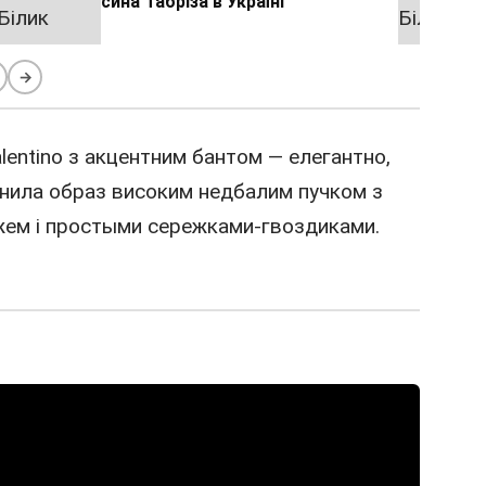
сина Табріза в Україні
→
lentino з акцентним бантом — елегантно,
внила образ високим недбалим пучком з
яжем і простыми сережками-гвоздиками.