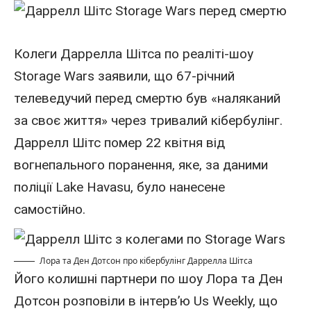
Колеги Даррелла Шітса по реаліті-шоу
Storage Wars заявили, що 67-річний
телеведучий
перед смертю був «наляканий
за своє життя» через тривалий кібербулінг.
Даррелл Шітс помер
22 квітня
від
вогнепального поранення, яке, за даними
поліції Lake Havasu, було нанесене
самостійно.
Лора та Ден Дотсон про кібербулінг Даррелла Шітса
Його колишні партнери по шоу Лора та Ден
Дотсон розповіли в інтерв’ю Us Weekly, що