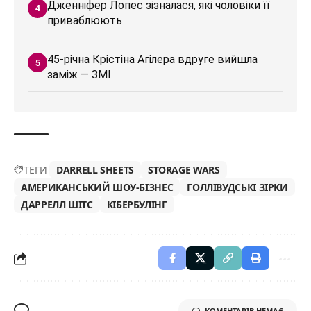
Дженніфер Лопес зізналася, які чоловіки її
приваблюють
45-річна Крістіна Агілера вдруге вийшла
заміж — ЗМІ
ТЕГИ
DARRELL SHEETS
STORAGE WARS
АМЕРИКАНСЬКИЙ ШОУ-БІЗНЕС
ГОЛЛІВУДСЬКІ ЗІРКИ
ДАРРЕЛЛ ШІТС
КІБЕРБУЛІНГ
КОМЕНТАРІВ НЕМАЄ