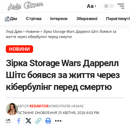
Aa
Дім
Cтрічка
Інтереси
Збережені
Переглянут
Леді Дрім
>
Новини
>
Зірка Storage Wars Даррелл Шітс боявся за
життя через кібербулінг перед смертю
НОВИНИ
Зірка Storage Wars Даррелл
Шітс боявся за життя через
кібербулінг перед смертю
АВТОР:
REDAKTOR
КОМЕНТАРІВ НЕМАЄ
ОСТАННЄ ОНОВЛЕННЯ 25 КВІТНЯ, 2026 6:03 PM