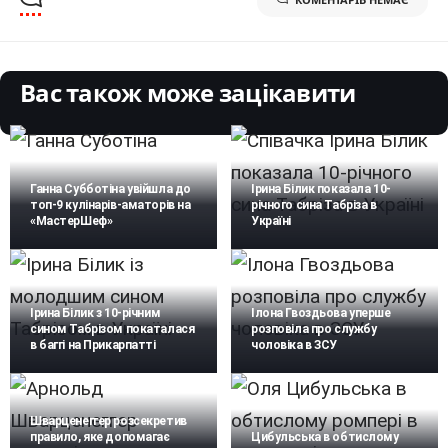
Вас також може зацікавити
Ганна Субботіна увійшла до
Ірина Білик показала 10-
топ-9 кулінарів-аматорів на
річного сина Табріза в
«МастерШеф»
Україні
Ірина Білик з 10-річним
Ілона Гвоздьова уперше
сином Табрізом покаталася
розповіла про службу
в баггі на Прикарпатті
чоловіка в ЗСУ
Шварценеггер розсекретив
правило, яке допомагає
Цибульська в обтислому