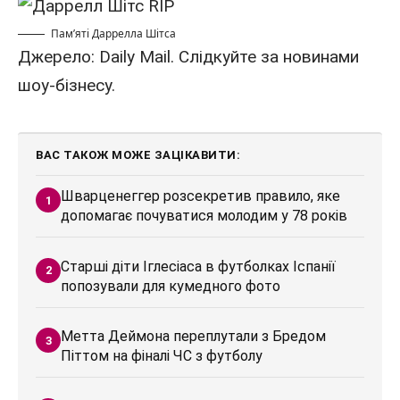
Пам’яті Даррелла Шітса
Джерело:
Daily Mail. Слідкуйте за новинами
шоу-бізнесу.
ВАС ТАКОЖ МОЖЕ ЗАЦІКАВИТИ:
Шварценеггер розсекретив правило, яке
допомагає почуватися молодим у 78 років
Старші діти Іглесіаса в футболках Іспанії
попозували для кумедного фото
Метта Деймона переплутали з Бредом
Піттом на фіналі ЧС з футболу