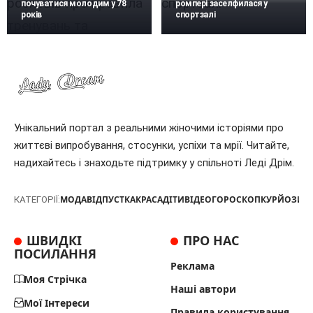
почуватися молодим у 78
ромпері заселфилася у
років
спортзалі
Унікальний портал з реальними жіночими історіями про
життєві випробування, стосунки, успіхи та мрії. Читайте,
надихайтесь і знаходьте підтримку у спільноті Леді Дрім.
МОДА
ВІДПУСТКА
КРАСА
ДІТИ
ВІДЕО
ГОРОСКОП
КУРЙОЗИ
Т
КАТЕГОРІЇ:
ШВИДКІ
ПРО НАС
ПОСИЛАННЯ
Реклама
Моя Стрічка
Наші автори
Мої Інтереси
Правила користування