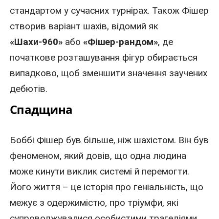
стандартом у сучасних турнірах. Також Фішер
створив варіант шахів, відомий як
«Шахи-960»
або
«Фішер-рандом»
, де
початкове розташування фігур обирається
випадково, щоб зменшити значення заучених
дебютів.
Спадщина
Боббі Фішер був більше, ніж шахістом. Він був
феноменом, який довів, що одна людина
може кинути виклик системі й перемогти.
Його життя – це історія про геніальність, що
межує з одержимістю, про тріумфи, які
супроводжувалися особистими трагедіями.