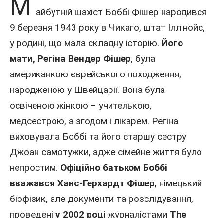
М
айбутній шахіст
Боббі Фішер
народився
9 березня
1943 року
в Чикаго
,
штат Іллінойс
,
у родині, що мала складну історію.
Його
мати, Регіна Вендер Фішер
, була
американкою єврейського походження,
народженою у Швейцарії. Вона була
освіченою жінкою – учителькою,
медсестрою, а згодом і
лікарем
. Регіна
виховувала Боббі та його старшу сестру
Джоан самотужки, адже сімейне життя було
непростим.
Офіційно батьком Боббі
вважався Ханс-Герхардт Фішер
, німецький
біофізик, але документи та розслідування,
проведені
у 2002 році
журналістами
The