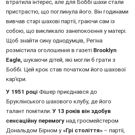
втратила інтерес, але для Боббі шахи стали
пристрастю, що поглинула його. Він годинами
вивчав старі шахові партії, граючи сам із
собою, що викликало занепокоєння у матері.
Щоб знайти сину однодумців, Регіна
розмістила оголошення в газеті
Brooklyn
Eagle,
шукаючи дітей, які могли б грати з
Боббі. Цей крок став початком його шахової
кар’єри.
У 1951 році
Фішер приєднався до
Бруклінського шахового клубу, де його
талант помітили.
У 13 років він здобув
сенсаційну перемогу
над гросмейстером
Дональдом Бірном у
«Грі століття»
– партії,