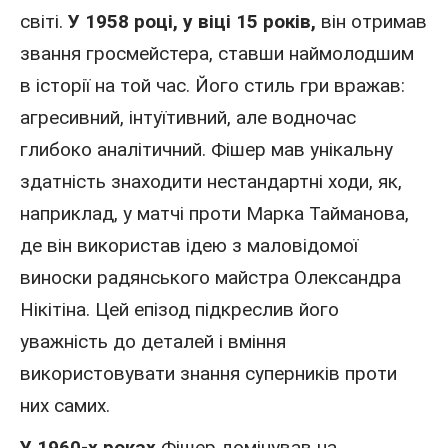
світі.
У 1958 році,
у віці 15 років,
він отримав
звання гросмейстера, ставши наймолодшим
в історії на той час. Його стиль гри вражав:
агресивний, інтуїтивний, але водночас
глибоко аналітичний. Фішер мав унікальну
здатність знаходити нестандартні ходи, як,
наприклад, у матчі проти Марка Тайманова,
де він використав ідею з маловідомої
виноски радянського майстра Олександра
Нікітіна. Цей епізод підкреслив його
уважність до деталей і вміння
використовувати знання суперників проти
них самих.
У 1960-х роках
Фішер домінував на