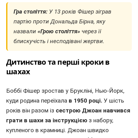
Гра століття:
У 13 років Фішер зіграв
партію проти Дональда Бірна, яку
назвали
«Грою століття»
через її
блискучість і несподівані жертви.
Дитинство та перші кроки в
шахах
Боббі Фішер зростав у Брукліні,
Нью-Йорк
,
куди родина переїхала
в 1950 році.
У шість
років він разом із
сестрою Джоан навчився
грати в шахи за інструкцією
з набору,
купленого в крамниці. Джоан швидко