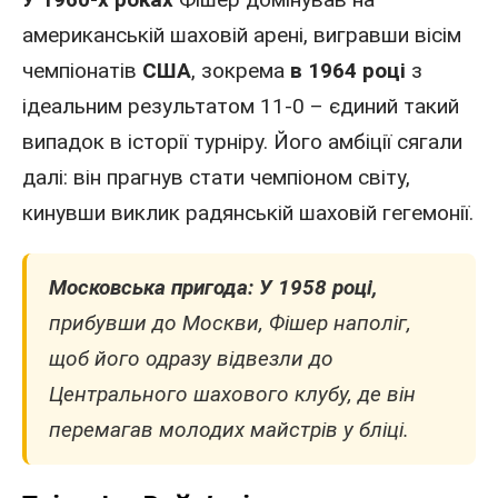
американській шаховій арені, вигравши вісім
чемпіонатів
США
, зокрема
в 1964 році
з
ідеальним результатом 11-0 – єдиний такий
випадок в історії турніру. Його амбіції сягали
далі: він прагнув стати чемпіоном світу,
кинувши виклик радянській шаховій гегемонії.
Московська пригода:
У 1958 році,
прибувши до Москви, Фішер наполіг,
щоб його одразу відвезли до
Центрального шахового клубу, де він
перемагав молодих майстрів у бліці.