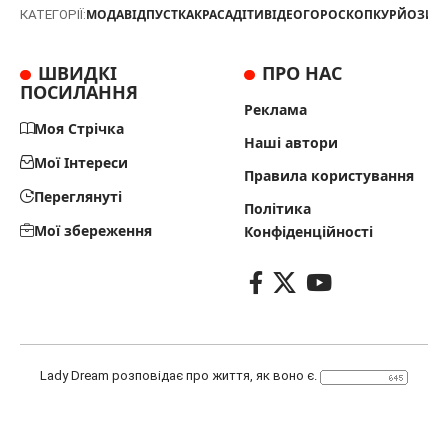
МОДА
ВІДПУСТКА
КРАСА
ДІТИ
ВІДЕО
ГОРОСКОП
КУРЙОЗИ
Т
КАТЕГОРІЇ:
ШВИДКІ
ПРО НАС
ПОСИЛАННЯ
Реклама
Моя Стрічка
Наші автори
Мої Інтереси
Правила користування
Переглянуті
Політика
Мої збереження
Конфіденційності
Lady Dream розповідає про життя, як воно є.