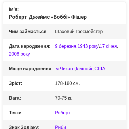
Ім’я:
Роберт Джеймс «Боббі» Фішер
Чим займається
Шаховий гросмейстер
Дата народження:
9 березня
,
1943 року
\
17 січня
,
2008 року
Місце народження:
м.Чикаго
,
Іллінойс
,
США
Зріст:
178-180 см.
Вага:
70-75 кг.
Тезки:
Роберт
Знак Зодіаку:
Риби