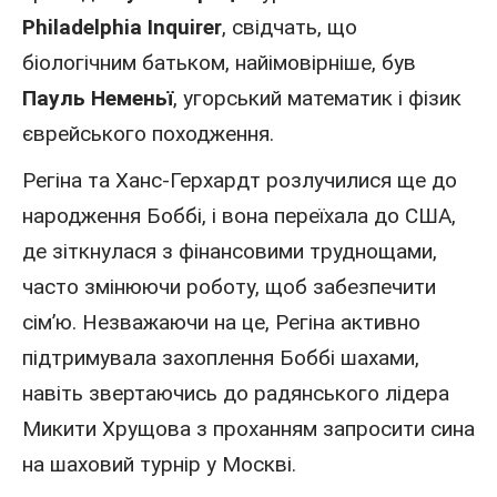
Philadelphia Inquirer
, свідчать, що
біологічним батьком, найімовірніше, був
Пауль Неменьї
, угорський математик і фізик
єврейського походження.
Регіна та Ханс-Герхардт розлучилися ще до
народження Боббі, і вона переїхала
до США
,
де зіткнулася з фінансовими труднощами,
часто змінюючи роботу, щоб забезпечити
сім’ю. Незважаючи на це, Регіна активно
підтримувала захоплення Боббі шахами,
навіть звертаючись до радянського лідера
Микити Хрущова з проханням запросити сина
на шаховий турнір у Москві.