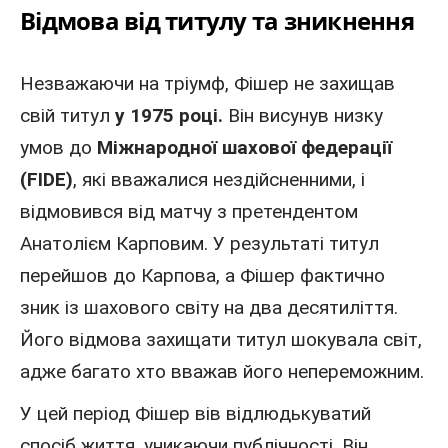
Відмова від титулу та зникнення
Незважаючи на тріумф, Фішер не захищав
свій титул
у 1975 році.
Він висунув низку
умов до
Міжнародної шахової федерації
(FIDE)
, які вважалися нездійсненними, і
відмовився від матчу з претендентом
Анатолієм Карповим. У результаті титул
перейшов до Карпова, а Фішер фактично
зник із шахового світу на два десятиліття.
Його відмова захищати титул шокувала світ,
адже багато хто вважав його непереможним.
У цей період Фішер вів відлюдькуватий
спосіб життя, уникаючи публічності. Він