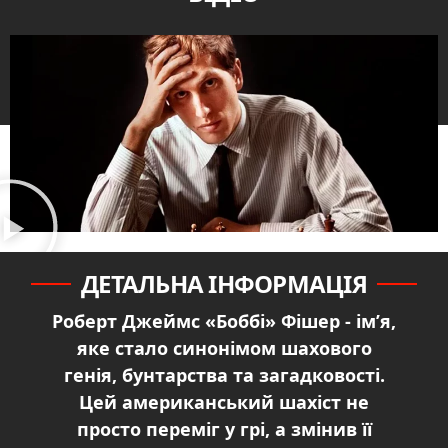
ДЕТАЛЬНА ІНФОРМАЦІЯ
Роберт Джеймс «Боббі» Фішер - ім’я,
яке стало синонімом шахового
генія, бунтарства та загадковості.
Цей американський шахіст не
просто переміг у грі, а змінив її