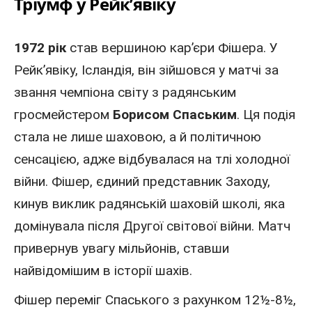
Тріумф у Рейк’явіку
1972 рік
став вершиною кар’єри Фішера. У
Рейк’явіку,
Ісландія
, він зійшовся у матчі за
звання чемпіона світу з радянським
гросмейстером
Борисом Спаським
. Ця подія
стала не лише шаховою, а й політичною
сенсацією, адже відбувалася на тлі холодної
війни. Фішер, єдиний представник Заходу,
кинув виклик радянській шаховій школі, яка
домінувала після Другої світової війни. Матч
привернув увагу мільйонів, ставши
найвідомішим в історії шахів.
Фішер переміг Спаського з рахунком 12½-8½,