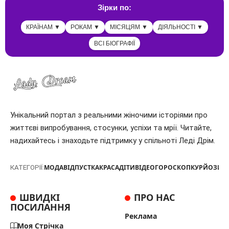
Зірки по:
КРАЇНАМ ▼
РОКАМ ▼
МІСЯЦЯМ ▼
ДІЯЛЬНОСТІ ▼
ВСІ БІОГРАФІЇ
Унікальний портал з реальними жіночими історіями про
життєві випробування, стосунки, успіхи та мрії. Читайте,
надихайтесь і знаходьте підтримку у спільноті Леді Дрім.
МОДА
ВІДПУСТКА
КРАСА
ДІТИ
ВІДЕО
ГОРОСКОП
КУРЙОЗИ
Т
КАТЕГОРІЇ:
ШВИДКІ
ПРО НАС
ПОСИЛАННЯ
Реклама
Моя Стрічка