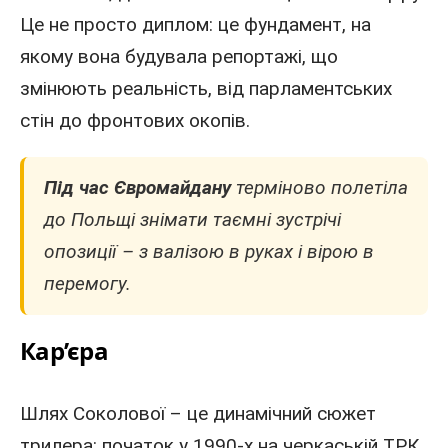
Це не просто диплом: це фундамент, на
якому вона будувала репортажі, що
змінюють реальність, від парламентських
стін до фронтових окопів.
Під час Євромайдану
терміново полетіла
до Польщі знімати таємні зустрічі
опозиції – з валізою в руках і вірою в
перемогу.
Кар’єра
Шлях Соколової – це динамічний сюжет
трилера: початок у
1990
-х на черкаській ТРК