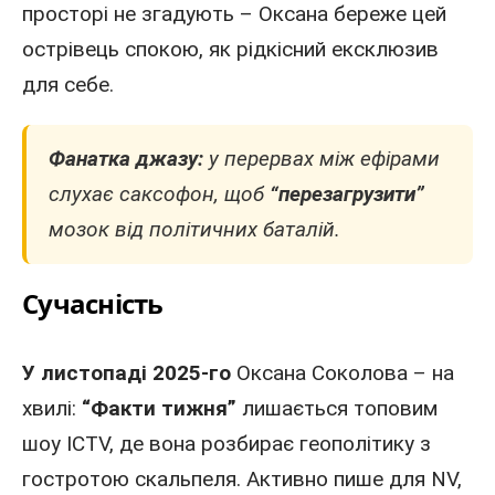
просторі не згадують – Оксана береже цей
острівець спокою, як рідкісний ексклюзив
для себе.
Фанатка джазу:
у перервах між ефірами
слухає саксофон, щоб
“перезагрузити”
мозок від політичних баталій.
Сучасність
У листопаді 2025-го
Оксана Соколова – на
хвилі:
“Факти тижня”
лишається топовим
шоу ICTV, де вона розбирає геополітику з
гостротою скальпеля. Активно пише для NV,