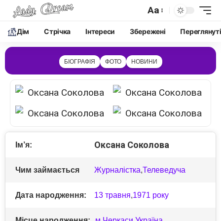
Aa
Дім
Cтрічка
Інтереси
Збережені
Переглянут
БІОГРАФІЯ
ФОТО
НОВИНИ
Оксана Соколова
Ім’я:
Чим займається
Журналістка
,
Телеведуча
Дата народження:
13 травня
,
1971 року
Місце народження:
м.Черкаси
,
Україна