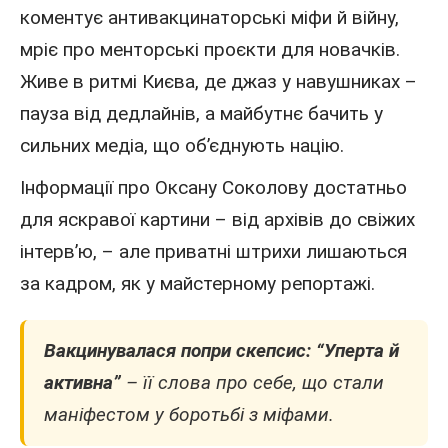
коментує антивакцинаторські міфи й війну,
мріє про менторські проєкти для новачків.
Живе в ритмі Києва, де джаз у навушниках –
пауза від дедлайнів, а майбутнє бачить у
сильних медіа, що об’єднують націю.
Інформації про Оксану Соколову достатньо
для яскравої картини – від архівів до свіжих
інтерв’ю, – але приватні штрихи лишаються
за кадром, як у майстерному репортажі.
Вакцинувалася попри скепсис:
“Уперта й
активна”
– її слова про себе, що стали
маніфестом у боротьбі з міфами.