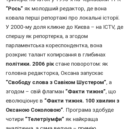
“Рось”
як молодший редактор, де вона
ковала перші репортажі про локальні історії.
У
2000
-му доля кликне до Києва – на ICTV, де
спершу як репортерка, а згодом
парламентська кореспондентка, вона
розкриє талант копирсання в глибинах
політики
.
2006
рік
стане поворотом: як
головна редакторка, Оксана запускає
“Свободу слова з Савiком Шустером”
, а
згодом – свій флагман
“Факти тижня”
, що
еволюціонує в
“Факти тижня. 100 хвилин з
Оксаною Соколовою”
. Програма здобуде
чотири
“Телетріумфи”
як найкраща
аналітична, а сама ведуча – премію