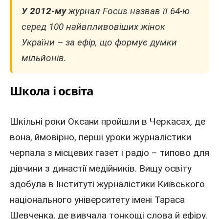
У
2012
-му
журнал Focus назвав її 64-ю
серед 100 найвпливовіших жінок
України
– за ефір, що формує думки
мільйонів.
Школа і освіта
Шкільні роки Оксани пройшли в Черкасах, де
вона, ймовірно, перші уроки журналістики
черпала з місцевих газет і радіо – типово для
дівчини з династії медійників. Вищу освіту
здобула в Інституті журналістики Київського
національного університету імені Тараса
Шевченка, де вивчала тонкощі слова й ефіру.