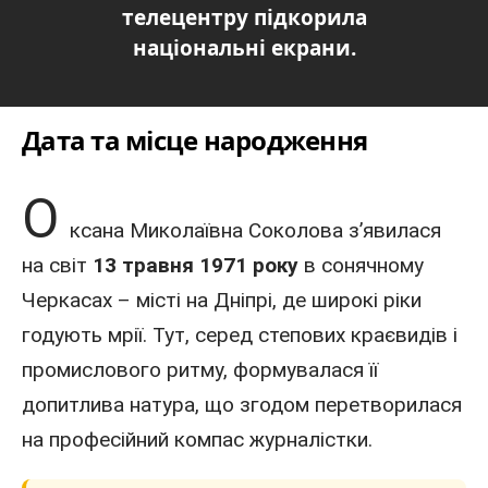
телецентру підкорила
національні екрани.
Дата та місце народження
О
ксана Миколаївна Соколова з’явилася
на світ
13
травня
1971
року
в сонячному
Черкасах – місті на Дніпрі, де широкі ріки
годують мрії. Тут, серед степових краєвидів і
промислового ритму, формувалася її
допитлива натура, що згодом перетворилася
на професійний компас журналістки.