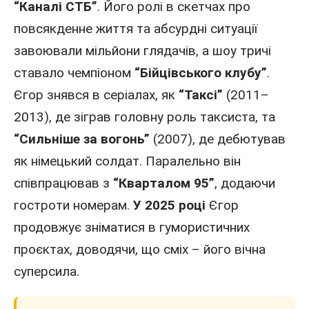
“Каналі СТБ”
. Його ролі в скетчах про
повсякденне життя та абсурдні ситуації
завоювали мільйони глядачів, а шоу тричі
ставало чемпіоном
“Бійцівського клубу”
.
Єгор знявся в серіалах, як
“Таксі”
(
2011
–
2013
), де зіграв головну роль таксиста, та
“Сильніше за вогонь”
(
2007
), де дебютував
як німецький солдат. Паралельно він
співпрацював з
“Кварталом 95”
, додаючи
гостроти номерам.
У 2025 році
Єгор
продовжує зніматися в гумористичних
проєктах, доводячи, що сміх – його вічна
суперсила.