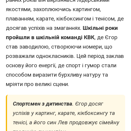
якостями, захоплюючись картингом,
плаванням, карате, кікбоксингом і тенісом, де
досягав успіхів на змаганнях.
Шкільні роки
пройшли в шкільній команді КВК
, де Єгор
став заводилою, створюючи номери, що
розважали однокласників. Цей період заклав
основу його енергії, де спорт і гумор стали
способом виразити бурхливу натуру та
мріяти про великі сцени.
Спортсмен
з дитинства
. Єгор досяг
успіхів у картинг, карате, кікбоксингу та
тенісі, а його син
Лев
продовжує сімейну