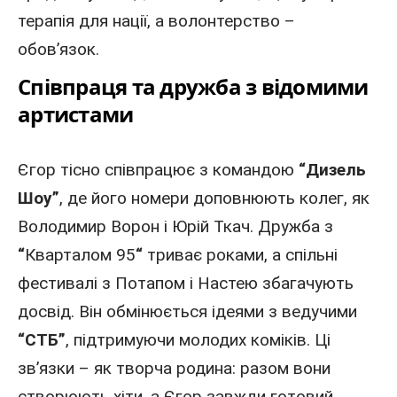
терапія для нації, а волонтерство –
обов’язок.
Співпраця та дружба з відомими
артистами
Єгор тісно співпрацює з командою
“Дизель
Шоу”
, де його номери доповнюють колег, як
Володимир
Ворон і
Юрій Ткач
. Дружба з
“
Кварталом 95
“
триває роками, а спільні
фестивалі з Потапом і Настею збагачують
досвід. Він обмінюється ідеями з ведучими
“СТБ”
, підтримуючи молодих коміків. Ці
зв’язки – як творча родина: разом вони
створюють хіти, а Єгор завжди готовий