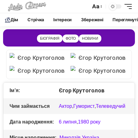
Aa
Дім
Cтрічка
Інтереси
Збережені
Переглянут
БІОГРАФІЯ
ФОТО
НОВИНИ
Єгор Крутоголов
Ім’я:
Чим займається
Актор
,
Гуморист
,
Телеведучий
Дата народження:
6 липня
,
1980 року
Місце народження:
Миколаїв
,
Україна