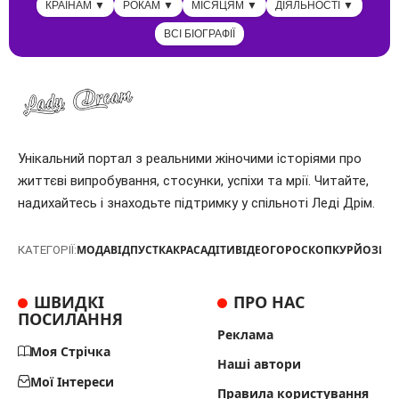
КРАЇНАМ ▼
РОКАМ ▼
МІСЯЦЯМ ▼
ДІЯЛЬНОСТІ ▼
ВСІ БІОГРАФІЇ
Унікальний портал з реальними жіночими історіями про
життєві випробування, стосунки, успіхи та мрії. Читайте,
надихайтесь і знаходьте підтримку у спільноті Леді Дрім.
МОДА
ВІДПУСТКА
КРАСА
ДІТИ
ВІДЕО
ГОРОСКОП
КУРЙОЗИ
Т
КАТЕГОРІЇ:
ШВИДКІ
ПРО НАС
ПОСИЛАННЯ
Реклама
Моя Стрічка
Наші автори
Мої Інтереси
Правила користування