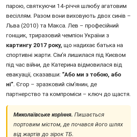
парою, святкуючи 14-річчя шлюбу агатовим
весіллям. Разом вони виховують двох синів –
Льва (
2010
) та Макса. Лев – професійний
гонщик, триразовий чемпіон
України
з
картингу
2017
року,
що надихає батька на
спортивні жарти. Сім’я лишилася під Києвом
під час війни, де
Катерина
відмовилася від
евакуації, сказавши:
“Або ми з тобою, або
ні”
. Єгор – зразковий сім’янин, де
партнерство та компроміси – ключ до щастя.
Миколаївське коріння.
Пишається
портовим містом, де почався його шлях
від жартів до зірок ТБ.