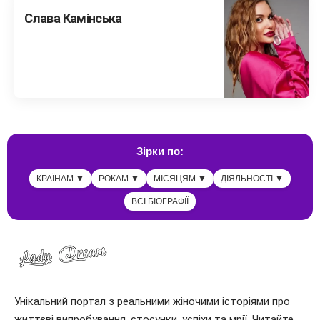
Слава Камінська
Зірки по:
КРАЇНАМ ▼
РОКАМ ▼
МІСЯЦЯМ ▼
ДІЯЛЬНОСТІ ▼
ВСІ БІОГРАФІЇ
Унікальний портал з реальними жіночими історіями про
життєві випробування, стосунки, успіхи та мрії. Читайте,