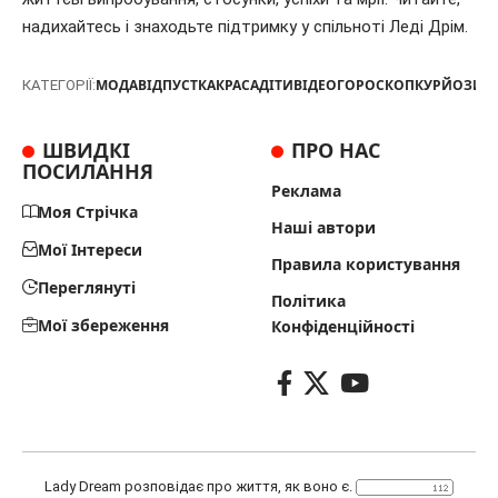
надихайтесь і знаходьте підтримку у спільноті Леді Дрім.
МОДА
ВІДПУСТКА
КРАСА
ДІТИ
ВІДЕО
ГОРОСКОП
КУРЙОЗИ
Т
КАТЕГОРІЇ:
ШВИДКІ
ПРО НАС
ПОСИЛАННЯ
Реклама
Моя Стрічка
Наші автори
Мої Інтереси
Правила користування
Переглянуті
Політика
Мої збереження
Конфіденційності
Lady Dream розповідає про життя, як воно є.