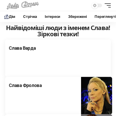
Дім
Cтрічка
Інтереси
Збережені
Переглянут
Найвідоміші люди з іменем Слава!
Зіркові тезки!
Слава Варда
Слава Фролова