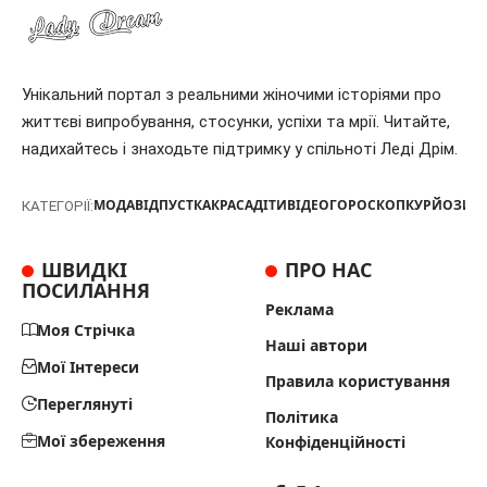
Унікальний портал з реальними жіночими історіями про
життєві випробування, стосунки, успіхи та мрії. Читайте,
надихайтесь і знаходьте підтримку у спільноті Леді Дрім.
МОДА
ВІДПУСТКА
КРАСА
ДІТИ
ВІДЕО
ГОРОСКОП
КУРЙОЗИ
Т
КАТЕГОРІЇ:
ШВИДКІ
ПРО НАС
ПОСИЛАННЯ
Реклама
Моя Стрічка
Наші автори
Мої Інтереси
Правила користування
Переглянуті
Політика
Мої збереження
Конфіденційності