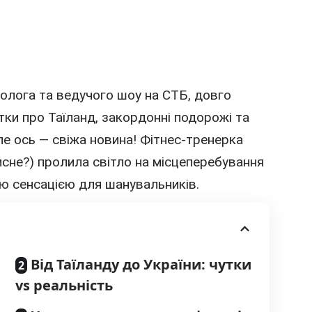
холога та
ведучого
шоу на СТБ, довго
утки про Таїланд, закордонні подорожі та
е ось — свіжа новина! Фітнес-тренерка
сне?) пролила світло на місцеперебування
ою сенсацією для шанувальників.
Від Таїланду до України: чутки
vs реальність