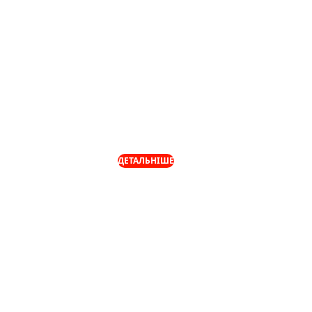
"Мінус 5 кг за 10
днів? Це реально!"
Акція: Candy Slim: Мінус 7 кг на
тиждень
ДЕТАЛЬНІШЕ