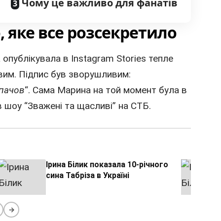
Чому це важливо для фанатів
о, яке все розсекретило
публікувала в Instagram Stories тепле
вим. Підпис був зворушливим:
пачов
“. Сама Марина на той момент була в
в шоу “Зважені та щасливі” на СТБ.
Ірина Білик показала 10-річного
сина Табріза в Україні
→