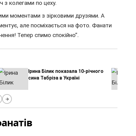
уч з колегами по цеху.
лими моментами з зірковими друзями. А
ментує, але посміхається на фото. Фанати
ення! Тепер спимо спокійно”.
Ірина Білик показала 10-річного
сина Табріза в Україні
→
анатів