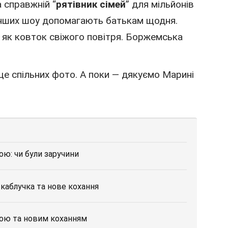
 справжній “
рятівник сімей
” для мільйонів
 інших шоу допомагають батькам щодня.
 — як ковток свіжого повітря. Боржемська
 ще спільних фото. А поки — дякуємо Марині
ю: чи були заручини
каблучка та нове кохання
кою та новим коханням