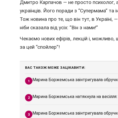
Дмитро Карпачов — не просто психолог, а
українців. Його поради з “Супермама” та
Тож новина про те, що він тут, в Україні,
ніби сказала від усіх: “Він з нами!”
Чекаємо нових ефірів, лекцій і, можливо,
за цей “спойлер”!
ВАС ТАКОЖ МОЖЕ ЗАЦІКАВИТИ:
Марина Боржемська заінтригувала обручко
Марина Боржемська натякнула на весілля: 
Марина Боржемська заінтригувала обруч