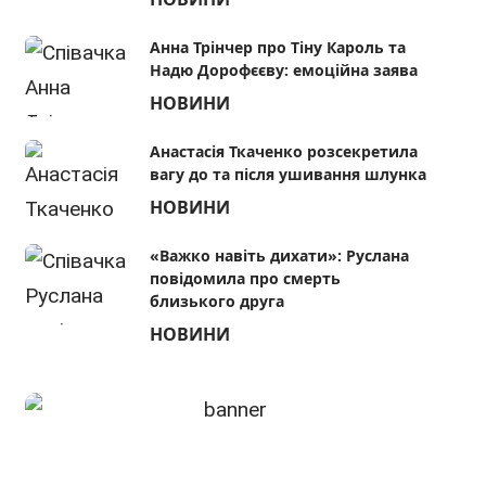
Анна Трінчер про Тіну Кароль та
Надю Дорофєєву: емоційна заява
НОВИНИ
Анастасія Ткаченко розсекретила
вагу до та після ушивання шлунка
НОВИНИ
«Важко навіть дихати»: Руслана
повідомила про смерть
близького друга
НОВИНИ
Ірина Білик з 10-річним сином
Ілона Г
Табрізом покаталася в баггі на
про слу
Прикарпатті