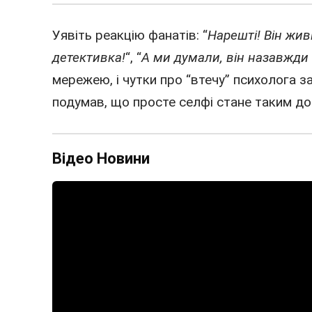
Уявіть реакцію фанатів: “
Нарешті! Він живи
детективка!
“, “
А ми думали, він назавжди 
мережею, і чутки про “втечу” психолога з
подумав, що просте селфі стане таким д
Відео Новини