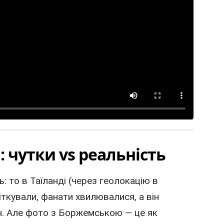
: чутки vs реальність
зь: то в Таїланді (через геолокацію в
літкували, фанати хвилювалися, а він
н. Але фото з Боржемською — це як