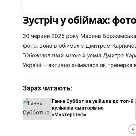
Зустріч у обіймах: фот
30 червня 2025 року Марина Боржемська о
фото: вона в обіймах з Дмитром Карпачо
“
Обожнюваний мною й усіма Дмитро Кар
Україні — активно знімалася як тренерка 
Зараз читають:
Ганна Субботіна увійшла до топ-9
кулінарів-аматорів на
«МастерШеф»
←