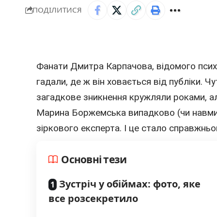
ПОДІЛИТИСЯ
Фанати
Дмитра Карпачова
, відомого пси
гадали, де ж він ховається від публіки. Ч
загадкове зникнення кружляли роками, ал
Марина Боржемська
випадково (чи навми
зіркового експерта. І це стало справжнь
Основні тези
Зустріч у обіймах: фото, яке
все розсекретило