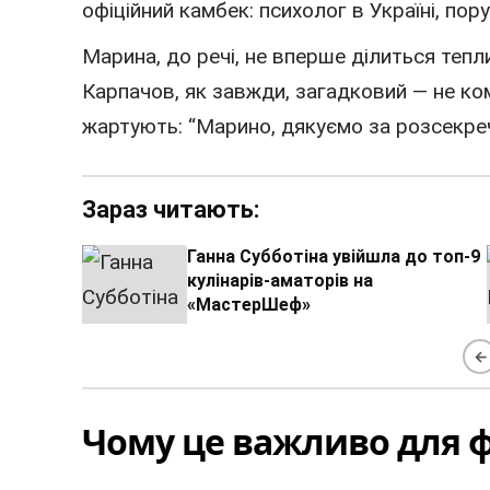
офіційний камбек: психолог в Україні, пор
Марина, до речі, не вперше ділиться теп
Карпачов, як завжди, загадковий — не ко
жартують: “Марино, дякуємо за розсекреч
Зараз читають:
Ганна Субботіна увійшла до топ-9
кулінарів-аматорів на
«МастерШеф»
←
Чому це важливо для ф