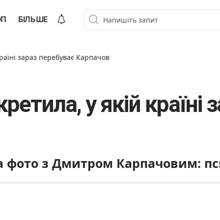
ОП
БІЛЬШЕ
країні зараз перебуває Карпачов
етила, у якій країні 
фото з Дмитром Карпачовим: пси