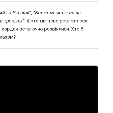
й і в Україні!
“, “
Боржемська — наша
в тропіках”
. Фото миттєво розлетілося
а кордон остаточно розвіялися. Хто б
оказом?