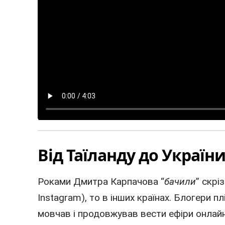
Від Таїланду до України
Роками Дмитра Карпачова “
бачили
” скрі
Instagram), то в інших країнах. Блогери п
мовчав і продовжував вести ефіри онлай