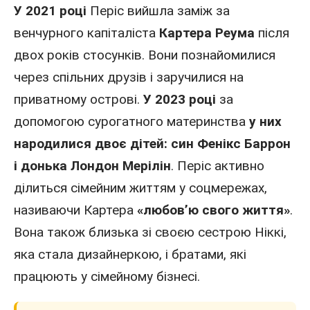
У 2021 році
Періс вийшла заміж за
венчурного капіталіста
Картера Реума
після
двох років стосунків. Вони познайомилися
через спільних друзів і заручилися на
приватному острові.
У 2023 році
за
допомогою сурогатного материнства
у них
народилися двоє дітей: син Фенікс Баррон
і донька Лондон Мерілін
. Періс активно
ділиться сімейним життям у соцмережах,
називаючи Картера
«любов’ю свого життя»
.
Вона також близька зі своєю сестрою Ніккі,
яка стала дизайнеркою, і братами, які
працюють у сімейному бізнесі.