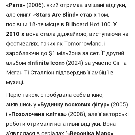
«Paris»
(2006), який отримав змішані відгуки,
але сингл
«Stars Are Blind»
став хітом,
посівши 18-те місце в Billboard Hot 100.
У
2010-х
вона стала діджейкою, виступаючи на
фестивалях, таких як Tomorrowland, і
заробляючи до $1 мільйона за сет. Її другий
альбом
«Infinite Icon»
(2024) за участю Сії та
Меган Ті Сталліон підтвердив її амбіції в
музиці.
Періс також спробувала себе в кіно,
знявшись у
«Будинку воскових фігур»
(2005)
і
«Позолочена клітка»
(2008), але її
акторські
роботи
отримали негативні відгуки. Вона
з’являлася в серіалах (
«Вероніка Марс»
,