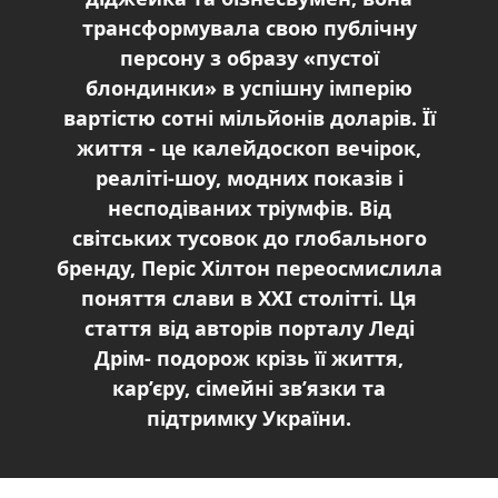
трансформувала свою публічну
персону з образу «пустої
блондинки» в успішну імперію
вартістю сотні мільйонів доларів. Її
життя - це калейдоскоп вечірок,
реаліті-шоу, модних показів і
несподіваних тріумфів. Від
світських тусовок до глобального
бренду, Періс Хілтон переосмислила
поняття слави в XXI столітті. Ця
стаття від авторів порталу Леді
Дрім- подорож крізь її життя,
кар’єру, сімейні зв’язки та
підтримку України.