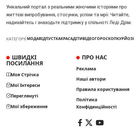
Унікальний портал з реальними жіночими історіями про
життєві випробування, стосунки, успіхи та мрії. Читайте,
надихайтесь і знаходьте підтримку у спільноті Леді Дрім.
МОДА
ВІДПУСТКА
КРАСА
ДІТИ
ВІДЕО
ГОРОСКОП
КУРЙОЗИ
Т
КАТЕГОРІЇ:
ШВИДКІ
ПРО НАС
ПОСИЛАННЯ
Реклама
Моя Стрічка
Наші автори
Мої Інтереси
Правила користування
Переглянуті
Політика
Мої збереження
Конфіденційності