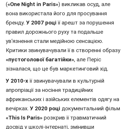
(
«One Night in Paris»
) викликав осуд, але
вона використала його для просування
бренду.
У 2007 році
її арешт за порушення
правил дорожнього руху та подальше
ув’язнення стали медійною сенсацією.
Критики звинувачували її в створенні образу
«пустоголової багатійки»
, але Періс
зізналася, що це був маркетинговий хід.
У 2010-х
її звинувачували в культурній
апропріації за носіння традиційних
африканських і азійських елементів одягу на
вечірках.
У 2020 році
документальний фільм
«This Is Paris»
розкрив її травматичний
досвід у школі-інтернаті, змінивши