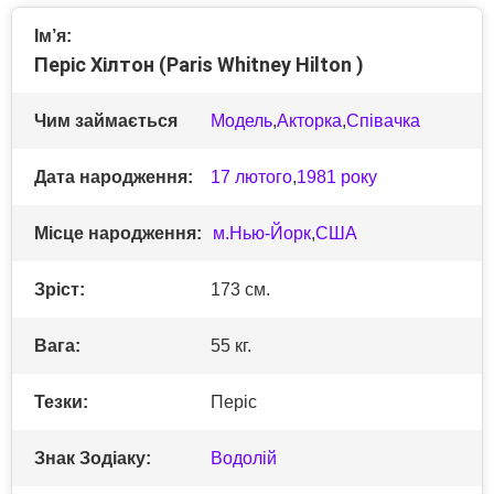
Ім’я:
Періс Хілтон (Paris Whitney Hilton )
Чим займається
Модель
,
Акторка
,
Співачка
Дата народження:
17 лютого
,
1981 року
Місце народження:
м.Нью-Йорк
,
США
Зріст:
173 см.
Вага:
55 кг.
Тезки:
Періс
Знак Зодіаку:
Водолій