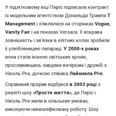
У підлітковому віці Періс підписала контракт
із
модельним агентством
Дональда Трампа
T
Management
і з’являлася на сторінках
Vogue,
Vanity Fair
і на показах Versace. Її яскрава
зовнішність і зв’язки в елітних колах зробили
її улюбленицею папараці.
У 2000-х роках
вона стала іконою світських хронік,
прославившись завдяки вечіркам і дружбі з
Ніколь Річі, дочкою
співака
Лайонела Річі
.
Справжній прорив відбувся
в 2003 році
з
реаліті-шоу
«Просте життя»
, де Періс і
Ніколь Річі жили в сільських умовах,
виконуючи некваліфіковану роботу. Шоу