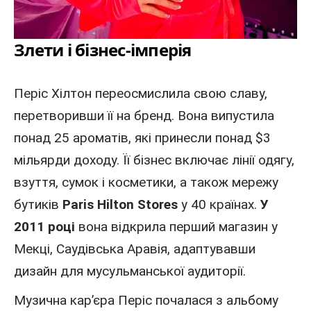
Злети і бізнес-імперія
Періс Хілтон переосмислила свою славу,
перетворивши її на бренд. Вона випустила
понад 25 ароматів, які принесли понад $3
мільярди доходу. Її бізнес включає лінії одягу,
взуття, сумок і косметики, а також мережу
бутиків
Paris Hilton Stores
у 40 країнах.
У
2011 році
вона відкрила перший магазин у
Мекці,
Саудівська Аравія
, адаптувавши
дизайн для мусульманської аудиторії.
Музична кар’єра
Періс почалася з альбому