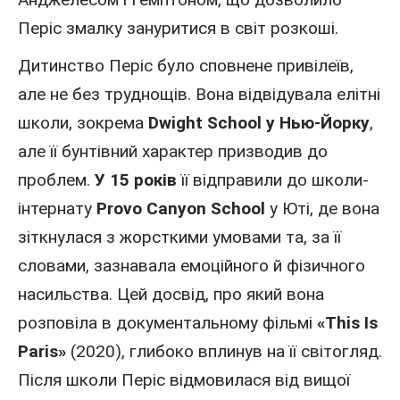
Періс змалку зануритися в світ розкоші.
Дитинство Періс було сповнене привілеїв,
але не без труднощів. Вона відвідувала елітні
школи, зокрема
Dwight School у Нью-Йорку
,
але її бунтівний характер призводив до
проблем.
У 15 років
її відправили до школи-
інтернату
Provo Canyon School
у Юті
, де вона
зіткнулася з жорсткими умовами та, за її
словами, зазнавала емоційного й фізичного
насильства. Цей досвід, про який вона
розповіла в документальному фільмі
«This Is
Paris»
(2020), глибоко вплинув на її світогляд.
Після школи Періс відмовилася від вищої