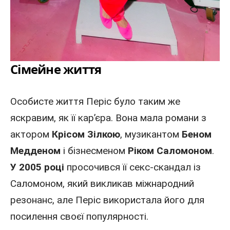
Сімейне життя
Особисте життя Періс було таким же
яскравим, як її кар’єра. Вона мала романи
з
актором
Крісом Зілкою
,
музикантом
Беном
Медденом
і
бізнесменом
Ріком Саломоном
.
У 2005 році
просочився її секс-скандал із
Саломоном, який викликав міжнародний
резонанс, але Періс використала його для
посилення своєї популярності.