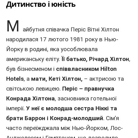
Дитинство і юність
М
айбутня
співачка
Періс Вітні Хілтон
народилася 17 лютого
1981 року
в
Нью-
Йорку
в родині, яка уособлювала
американську еліту.
Її батько, Річард Хілтон
,
був
бізнесменом
і
співвласником
Hilton
Hotels
, а
мати, Кеті Хілтон,
–
актрисою
та
світською левицею.
Періс – правнучка
Конрада Хілтона
, засновника готельної
імперії.
У неї є молодша сестра Ніккі та
брати Баррон і Конрад-молодший
. Сім’я
часто переїжджала між Нью-Йорком,
Лос-
Анджелесом
і Гемптоном, що дозволило