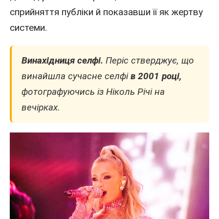
сприйняття публіки й показавши її як жертву
системи.
Винахідниця селфі.
Періс стверджує, що
винайшла сучасне селфі
в 2001 році,
фотографуючись із Ніколь Річі на
вечірках.