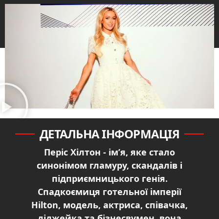
ДЕТАЛЬНА ІНФОРМАЦІЯ
Періс Хілтон - ім’я, яке стало
синонімом гламуру, скандалів і
підприємницького генія.
Спадкоємиця готельної імперії
Hilton, модель, актриса, співачка,
діджейка та бізнесвумен, вона