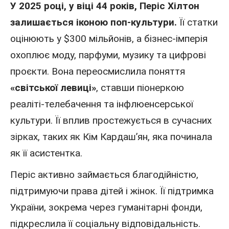
У 2025 році,
у віці 44 років, Періс Хілтон
залишається іконою поп-культури.
Її статки
оцінюють у $300 мільйонів, а бізнес-імперія
охоплює моду, парфуми, музику та цифрові
проєкти. Вона переосмислила поняття
«світської левиці»
, ставши піонеркою
реаліті-телебачення та інфлюенсерської
культури. Її вплив простежується в сучасних
зірках, таких як Кім Кардаш’ян, яка починала
як її асистентка.
Періс активно займається благодійністю,
підтримуючи права дітей і жінок. Її підтримка
України, зокрема через гуманітарні фонди,
підкреслила її соціальну відповідальність.