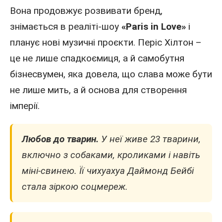
Вона продовжує розвивати бренд,
знімається в реаліті-шоу
«Paris in Love»
і
планує нові музичні проєкти. Періс Хілтон –
це не лише спадкоємиця, а й самобутня
бізнесвумен, яка довела, що слава може бути
не лише мить, а й основа для створення
імперії.
Любов до тварин.
У неї живе 23 тварини,
включно з собаками, кроликами і навіть
міні-свинею. Її чихуахуа Даймонд Бейбі
стала зіркою соцмереж.