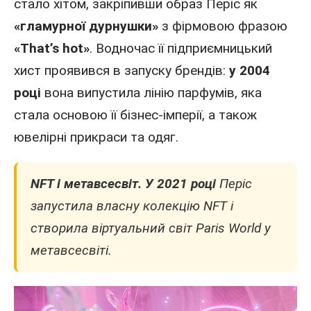
стало хітом, закріпивши образ Періс як
«гламурної дурнушки»
з фірмовою фразою
«That’s hot»
. Водночас її підприємницький
хист проявився в запуску брендів:
у 2004
році
вона випустила лінію парфумів, яка
стала основою її бізнес-імперії, а також
ювелірні прикраси та одяг.
NFT і метавсесвіт.
У 2021 році
Періс
запустила власну колекцію NFT і
створила віртуальний світ Paris World у
метавсесвіті.