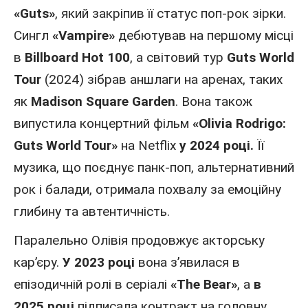
«Guts»
, який закріпив її статус поп-рок зірки.
Сингл
«Vampire»
дебютував на першому місці
в
Billboard Hot 100
, а світовий тур
Guts World
Tour
(2024) зібрав аншлаги на аренах, таких
як
Madison Square Garden
. Вона також
випустила концертний фільм
«Olivia Rodrigo:
Guts World Tour»
на Netflix
у 2024 році.
Її
музика, що поєднує панк-поп, альтернативний
рок і балади, отримала похвалу за емоційну
глибину та автентичність.
Паралельно Олівія продовжує акторську
кар’єру.
У 2023 році
вона з’явилася в
епізодичній ролі в серіалі
«The Bear»
, а
в
2025 році
підписала контракт на головну