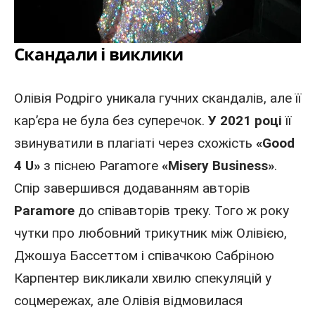
Скандали і виклики
Олівія Родріго уникала гучних скандалів, але її
кар’єра не була без суперечок.
У 2021 році
її
звинуватили в плагіаті через схожість
«Good
4 U»
з піснею Paramore
«Misery Business»
.
Спір завершився додаванням авторів
Paramore
до співавторів треку. Того ж року
чутки про любовний трикутник між Олівією,
Джошуа Бассеттом і
співачкою
Сабріною
Карпентер
викликали хвилю спекуляцій у
соцмережах, але Олівія відмовилася