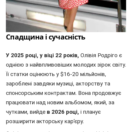
Спадщина і сучасність
У 2025 році,
у віці 22 років,
Олівія Родріго є
однією з найвпливовіших молодих зірок світу.
Її статки оцінюють у $16-20 мільйонів,
зароблені завдяки музиці, акторству та
спонсорським контрактам. Вона продовжує
працювати над новим альбомом, який, за
чутками, вийде
в 2026 році,
і планує
розширити акторську кар’єру.