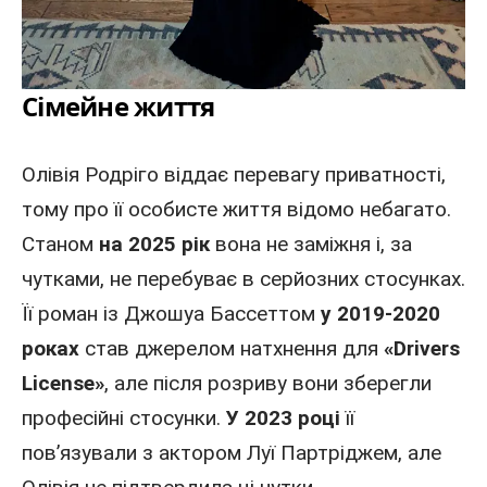
Сімейне життя
Олівія Родріго віддає перевагу приватності,
тому про її особисте життя відомо небагато.
Станом
на 2025 рік
вона не заміжня і, за
чутками, не перебуває в серйозних стосунках.
Її роман із Джошуа Бассеттом
у 2019-2020
роках
став джерелом натхнення для
«Drivers
License»
, але після розриву вони зберегли
професійні стосунки.
У 2023 році
її
пов’язували з актором Луї Партріджем, але