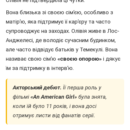
Олівія не підтвердила ці чутки.
Вона близька зі своєю сім’єю, особливо з
матір’ю, яка підтримує її кар’єру та часто
супроводжує на заходах. Олівія живе в Лос-
Анджелесі, де володіє сучасним будинком,
але часто відвідує батьків у Темекулі. Вона
називає свою сім’ю
«своєю опорою»
і дякує
їм за підтримку в інтерв’ю.
Акторський дебют.
Її перша роль у
фільмі
«An American Girl»
була знята,
коли їй було 11 років, і вона досі
отримує листи від фанатів серії.