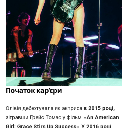
Початок кар’єри
Олівія дебютувала як
актриса
в 2015 році,
зігравши Грейс Томас у фільмі
«An American
Girl: Grace Stirs Up Success»
.
У 2016 році