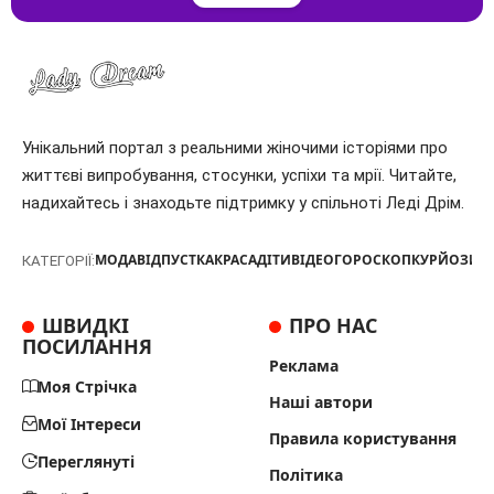
Унікальний портал з реальними жіночими історіями про
життєві випробування, стосунки, успіхи та мрії. Читайте,
надихайтесь і знаходьте підтримку у спільноті Леді Дрім.
МОДА
ВІДПУСТКА
КРАСА
ДІТИ
ВІДЕО
ГОРОСКОП
КУРЙОЗИ
Т
КАТЕГОРІЇ:
ШВИДКІ
ПРО НАС
ПОСИЛАННЯ
Реклама
Моя Стрічка
Наші автори
Мої Інтереси
Правила користування
Переглянуті
Політика