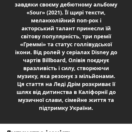
завдяки своєму дебютному альбому
«Sour» (2021). Її щирі тексти,
меланхолійний поп-рок і
акторський талант принесли їй
світову популярність, три премії
«Греммі» та статус голлівудської
ікони. Від ролей у серіалах Disney до
чартів Billboard, Олівія поєднує
вразливість і силу, створюючи
музику, яка резонує з мільйонами.
Ця стаття на Леді Дрім розкриває її
шлях від дитинства в Каліфорнії до
музичної слави, сімейне життя та
підтримку України.