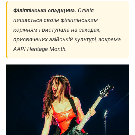
Філіппінська спадщина.
Олівія
пишається своїм філіппінським
корінням і виступала на заходах,
присвячених азійській культурі, зокрема
AAPI Heritage Month.