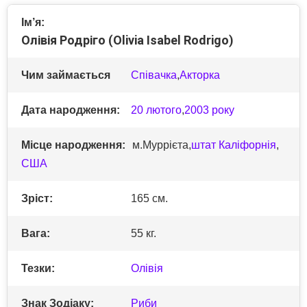
Ім’я:
Олівія Родріго (Olivia Isabel Rodrigo)
Чим займається
Співачка
,
Акторка
Дата народження:
20 лютого
,
2003 року
Місце народження:
м.Муррієта,
штат Каліфорнія
,
США
Зріст:
165 см.
Вага:
55 кг.
Тезки:
Олівія
Знак Зодіаку:
Риби