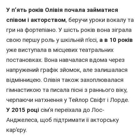
У п’ять років Олівія почала займатися
співом і акторством
, беручи уроки вокалу та
гри на фортепіано. У шість років вона зіграла
свою першу роль у шкільній п’єсі,
а в 10 років
уже виступала в місцевих театральних
постановках. Вона навчалася вдома через
напружений графік зйомок, але залишалася
відмінницею. Олівія також захоплювалася
гімнастикою та писала пісні з раннього віку,
черпаючи натхнення у
Тейлор Свіфт
і Лорде.
У 2015 році
сім’я переїхала
до Лос-
Анджелеса
, щоб підтримати її акторську
кар’єру.