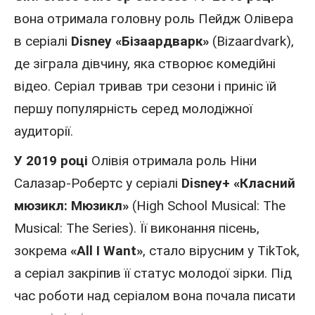
вона отримала головну роль Пейдж Олівера
в серіалі
Disney
«Бізаардварк»
(Bizaardvark),
де зіграла дівчину, яка створює комедійні
відео. Серіал тривав три сезони і приніс їй
першу популярність серед молодіжної
аудиторії.
У 2019 році
Олівія отримала роль Ніни
Салазар-Робертс у серіалі
Disney+
«Класний
мюзикл: Мюзикл»
(High School Musical: The
Musical: The Series). Її виконання пісень,
зокрема
«All I Want»
, стало вірусним
у TikTok
,
а серіал закріпив її статус молодої зірки. Під
час роботи над серіалом вона почала писати