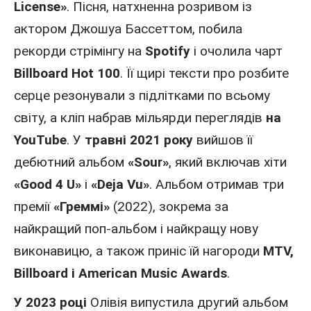
License»
. Пісня, натхненна розривом із
актором Джошуа Бассеттом, побила
рекорди стрімінгу на
Spotify
і очолила чарт
Billboard Hot 100
. Її щирі тексти про розбите
серце резонували з підлітками по всьому
світу, а кліп набрав мільярди переглядів
на
YouTube
. У
травні 2021 року
вийшов її
дебютний альбом
«Sour»
, який включав хіти
«Good 4 U»
і
«Deja Vu»
. Альбом отримав три
премії
«Греммі»
(2022), зокрема за
найкращий поп-альбом і найкращу нову
виконавицю, а також приніс їй нагороди
MTV,
Billboard і American Music Awards
.
У 2023 році
Олівія випустила другий альбом