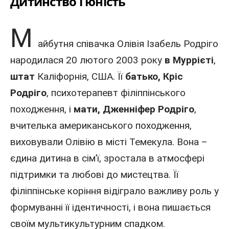
Дитинство і юність
М
айбутня
співачка
Олівія Ізабель Родріго
народилася 20 лютого
2003 року
в Муррієті
,
штат
Каліфорнія
,
США
. Її
батько, Кріс
Родріго
, психотерапевт філіппінського
походження, і
мати, Дженніфер Родріго
,
вчителька американського походження,
виховували Олівію в місті Темекула. Вона –
єдина дитина в сім’ї, зростала в атмосфері
підтримки та любові до мистецтва. Її
філіппінське коріння відіграло важливу роль у
формуванні її ідентичності, і вона пишається
своїм мультикультурним спадком.