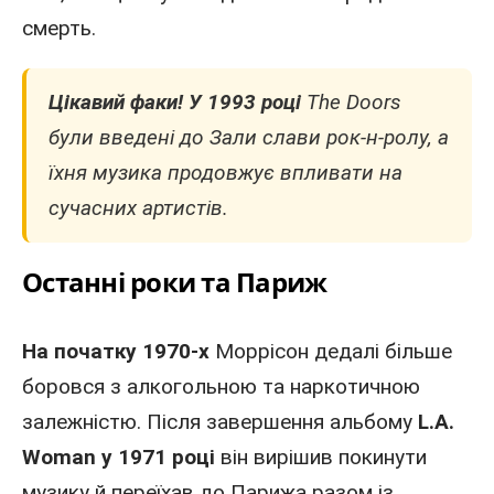
смерть.
Цікавий факи! У 1993 році
The Doors
були введені до Зали слави рок-н-ролу, а
їхня музика продовжує впливати на
сучасних артистів.
Останні роки та Париж
На початку 1970-х
Моррісон дедалі більше
боровся з алкогольною та наркотичною
залежністю. Після завершення альбому
L.A.
Woman
у 1971 році
він вирішив покинути
музику й переїхав
до Парижа
разом із