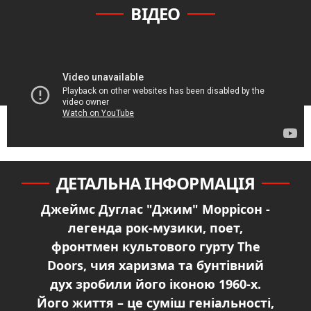
ВІДЕО
ДЕТАЛЬНА ІНФОРМАЦІЯ
Джеймс Дуглас "Джим" Моррісон -
легенда рок-музики, поет,
фронтмен культового гурту The
Doors, чия харизма та бунтівний
дух зробили його іконою 1960-х.
Його життя – це суміш геніальності,