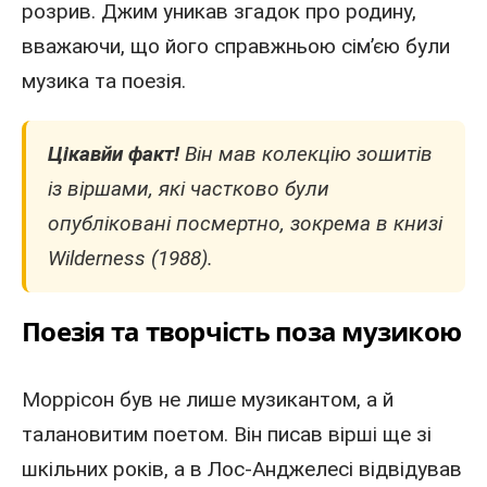
розрив. Джим уникав згадок про родину,
вважаючи, що його справжньою сім’єю були
музика та поезія.
Цікавйи факт!
Він мав колекцію зошитів
із віршами, які частково були
опубліковані посмертно, зокрема в книзі
Wilderness (1988).
Поезія та творчість поза музикою
Моррісон був не лише музикантом, а й
талановитим поетом. Він писав вірші ще зі
шкільних років, а в Лос-Анджелесі відвідував