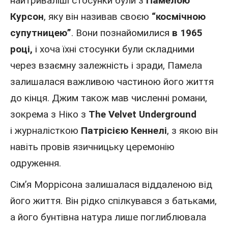
найтриваліші стосунки були з
Памелою
Курсон
, яку він називав своєю
“космічною
супутницею”
. Вони познайомилися
в 1965
році,
і хоча їхні стосунки були складними
через взаємну залежність і зради, Памела
залишалася важливою частиною його життя
до кінця. Джим також мав численні романи,
зокрема з Ніко з
The Velvet Underground
і
журналісткою
Патрісією Кеннелі
, з якою він
навіть провів язичницьку церемонію
одруження.
Сім’я Моррісона залишалася віддаленою від
його життя. Він рідко спілкувався з батьками,
а його бунтівна натура лише поглиблювала