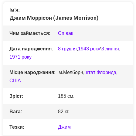
Ім’я:
Джим Моррісон (James Morrison)
Чим займається:
Співак
Дата народження:
8 грудня
,
1943 року
\
3 липня
,
1971 року
Місце народження:
м.Мелборн,
штат Флорида
,
США
Зріст:
185 см.
Вага:
82 кг.
Тезки:
Джим