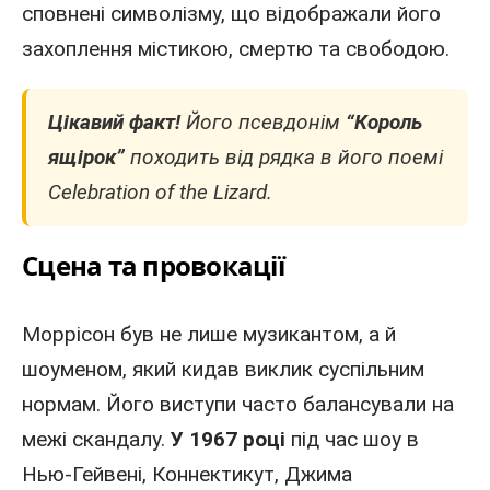
сповнені символізму, що відображали його
захоплення містикою, смертю та свободою.
Цікавий факт!
Його псевдонім
“Король
ящірок”
походить від рядка в його поемі
Celebration of the Lizard.
Сцена та провокації
Моррісон був не лише музикантом, а й
шоуменом, який кидав виклик суспільним
нормам. Його виступи часто балансували на
межі скандалу.
У 1967 році
під час шоу в
Нью-Гейвені,
Коннектикут
, Джима