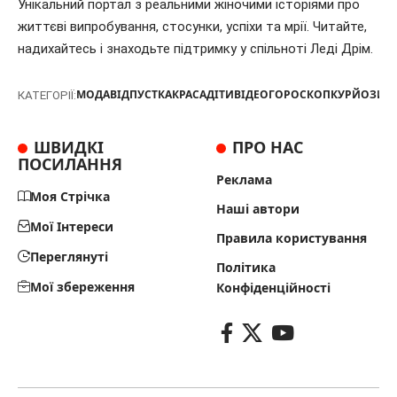
Унікальний портал з реальними жіночими історіями про
життєві випробування, стосунки, успіхи та мрії. Читайте,
надихайтесь і знаходьте підтримку у спільноті Леді Дрім.
МОДА
ВІДПУСТКА
КРАСА
ДІТИ
ВІДЕО
ГОРОСКОП
КУРЙОЗИ
Т
КАТЕГОРІЇ:
ШВИДКІ
ПРО НАС
ПОСИЛАННЯ
Реклама
Моя Стрічка
Наші автори
Мої Інтереси
Правила користування
Переглянуті
Політика
Мої збереження
Конфіденційності