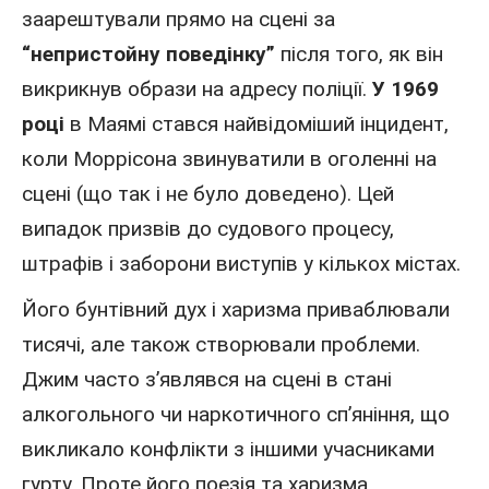
заарештували прямо на сцені за
“непристойну поведінку”
після того, як він
викрикнув образи на адресу поліції.
У 1969
році
в Маямі стався найвідоміший інцидент,
коли Моррісона звинуватили в оголенні на
сцені (що так і не було доведено). Цей
випадок призвів до судового процесу,
штрафів і заборони виступів у кількох містах.
Його бунтівний дух і харизма приваблювали
тисячі, але також створювали проблеми.
Джим часто з’являвся на сцені в стані
алкогольного чи наркотичного сп’яніння, що
викликало конфлікти з іншими учасниками
гурту. Проте його поезія та харизма