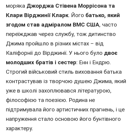
моряка
Джорджа Стівена Моррісона та
Клари Вірджинії Кларк
. Його
батько, який
згодом став адміралом ВМС США
, часто
переїжджав через службу, тож дитинство
Джима пройшло в різних містах – від
Каліфорнії
до
Вірджинії
. У нього було
двоє
молодших братів і сестер
: Енн і Ендрю.
Строгий військовий стиль виховання батька
контрастував із творчою душею Джима, який
уже в школі захоплювався літературою,
філософією та поезією. Родина не
підтримувала його артистичних прагнень, і це
напруження стало основою його бунтівного
характеру.