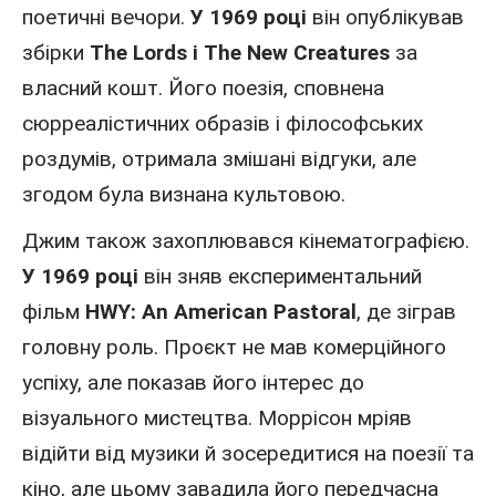
поетичні вечори.
У 1969 році
він опублікував
збірки
The Lords і The New Creatures
за
власний кошт. Його поезія, сповнена
сюрреалістичних образів і філософських
роздумів, отримала змішані відгуки, але
згодом була визнана культовою.
Джим також захоплювався кінематографією.
У 1969 році
він зняв експериментальний
фільм
HWY: An American Pastoral
, де зіграв
головну роль. Проєкт не мав комерційного
успіху, але показав його інтерес до
візуального мистецтва. Моррісон мріяв
відійти від музики й зосередитися на поезії та
кіно, але цьому завадила його передчасна