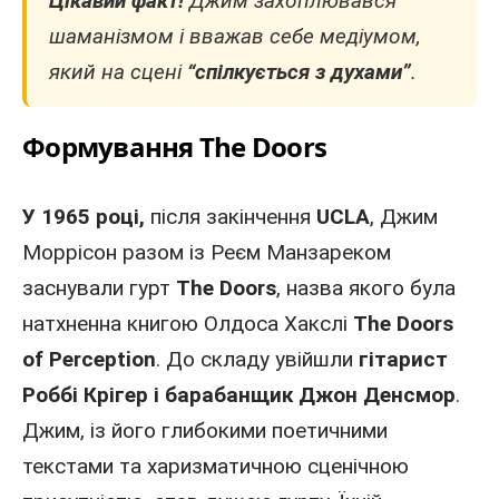
Цікавий факт!
Джим захоплювався
шаманізмом і вважав себе медіумом,
який на сцені
“спілкується з духами”
.
Формування The Doors
У 1965 році,
після закінчення
UCLA
, Джим
Моррісон разом із Реєм Манзареком
заснували гурт
The Doors
, назва якого була
натхненна книгою Олдоса Хакслі
The Doors
of Perception
. До складу увійшли
гітарист
Роббі Крігер і барабанщик Джон Денсмор
.
Джим, із його глибокими поетичними
текстами та харизматичною сценічною