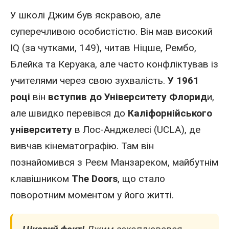
У школі Джим був яскравою, але
суперечливою особистістю. Він мав високий
IQ (за чутками, 149), читав Ніцше, Рембо,
Блейка та Керуака, але часто конфліктував із
учителями через свою зухвалість.
У 1961
році
він
вступив до Університету Флорид
и,
але швидко перевівся до
Каліфорнійського
університету
в Лос-Анджеле
сі (UCLA), де
вивчав кінематографію. Там він
познайомився з Реєм Манзареком, майбутнім
клавішником
The Doors
, що стало
поворотним моментом у його житті.