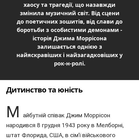
хаосу та трагедії, що назавжди
змінила музичний світ. Від сцени
до поетичних зошитів, від слави до
боротьби з особистими демонами -
історія Джима Моррісона
залишається однією з
найяскравіших і найзагадковіших у
рок-н-ролі.
Дитинство та юність
М
айбутній
співак
Джим Моррісон
народився 8 грудня
1943 року
в Мелборні,
штат Флорида
,
США
, в сім’ї
військового