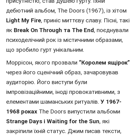
присутністю, став душею гурту. Їхній
дебютний альбом, The Doors (1967), із хітом
Light My Fire
, приніс миттєву славу. Пісні, такі
як
Break On Through та The End
, поєднували
психоделічний рок із містичними образами,
що зробило гурт унікальним.
Моррісон, якого прозвали
“Королем ящірок”
через його сценічний образ, зачаровував
аудиторію. Його виступи були
імпровізаційними, іноді провокативними, з
елементами шаманських ритуалів.
У 1967-
1968 роках
The Doors випустили альбоми
Strange Days і Waiting for the Sun
, які
закріпили їхній статус. Джим писав тексти,