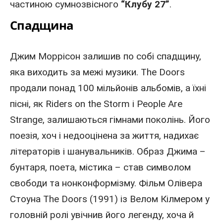
частиною сумнозвісного
“Клубу 27”
.
Спадщина
Джим Моррісон залишив по собі спадщину,
яка виходить за межі музики. The Doors
продали понад 100 мільйонів альбомів, а їхні
пісні, як Riders on the Storm і People Are
Strange, залишаються гімнами поколінь. Його
поезія, хоч і недооцінена за життя, надихає
літераторів і шанувальників. Образ Джима –
бунтаря, поета, містика – став символом
свободи та нонконформізму. Фільм Олівера
Стоуна The Doors (1991) із Велом Кілмером у
головній ролі увічнив його легенду, хоча й